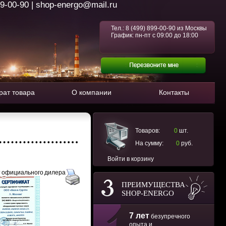
99-00-90 | shop-energo@mail.ru
Тел.:
8 (499) 899-00-90
из Москвы
График: пн-пт с 09:00 до 18:00
рат товара
О компании
Контакты
Товаров:
0
шт.
На сумму:
0
руб.
Войти в корзину
 официального дилера
ПРЕИМУЩЕСТВА
SHOP-ENERGO
7 лет
безупречного
опыта и