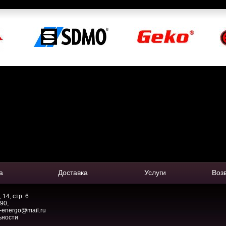
а
Доставка
Услуги
Воз
14, стр. 6
-90
,
-energo@mail.ru
ьности