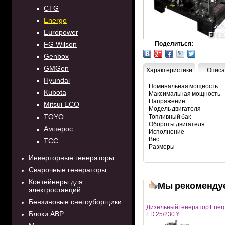
CTG
Energo
Europower
Поделиться:
FG Wilson
Genbox
GMGen
Характеристики
Описа
Hyundai
Номинальная мощность
Kubota
Максимальная мощность
Напряжение
Mitsui ECO
Модель двигателя
TOYO
Топливный бак
Обороты двигателя
Амперос
Исполнение
Вес
ТСС
Размеры
Инверторные генераторы
Сварочные генераторы
Контейнеры для
Мы рекоменду
электростанций
Бензиновые снегоуборщики
Дизельный генератор Ener
Блоки АВР
ED 25/230 Y