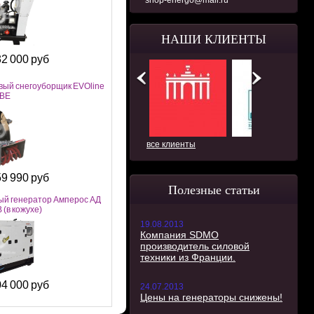
shop-energo@mail.ru
НАШИ КЛИЕНТЫ
2 000 руб
вый снегоуборщик EVOline
 BE
все клиенты
9 990 руб
Полезные статьи
ый генератор Амперос АД
 (в кожухе)
19.08.2013
Компания SDMO
производитель силовой
техники из Франции.
4 000 руб
24.07.2013
Цены на генераторы снижены!