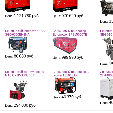
1 121 780 руб
970 620 руб
Цена:
Цена:
33
Цена:
Бензиновый генератор TSS
Бензиновый генератор
Бензино
SGG 6000EH3NA
Europower EPS15000TЕ
SBG 610
80 080 руб
Цена:
999 990 руб
Цена:
15
Цена:
Бензиновый снегоуборщик
Бензиновый генератор A-
Дизельн
MTD OPTIMA ME 66 T
iPower A3500EAX
22-Т400B
40 370 руб
Цена:
40
Цена:
294 000 руб
Цена: