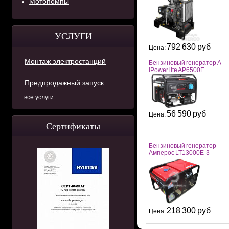
Мотопомпы
УСЛУГИ
792 630 руб
Цена:
Монтаж электростанций
Бензиновый генератор A-
iPower lite AР6500Е
Предпродажный запуск
все услуги
56 590 руб
Цена:
Сертификаты
Бензиновый генератор
Амперос LT13000E-3
218 300 руб
Цена: