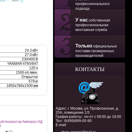
профессионального
подхода
У нас
собственная
профессиональная
монтажная служба
Только
официальные
24.3 кВт
поставки проверенных
27.0 кВт
производителей
230/400 В
YANMAR 4TNV84T
120 л
КОНТАКТЫ
1500 об./мин.
Открытое
579 кг
1850х780х1500 мм
Адрес: г. Москва, ул. Профсоюзная, д.
25А, помещение 1/3
График работы.: пн-пт с 09:00 до 18:00
Тел.:
8(499)899-00-90
ый генератор Амперос АД
E-mail:
В