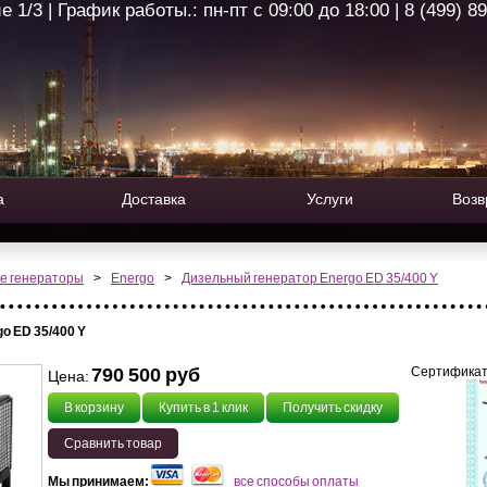
1/3 | График работы.: пн-пт с 09:00 до 18:00 | 8 (499) 8
а
Доставка
Услуги
Возв
е генераторы
>
Energo
>
Дизельный генератор Energo ED 35/400 Y
o ED 35/400 Y
790 500 руб
Сертификат
Цена:
В корзину
Купить в 1 клик
Получить скидку
Сравнить товар
Мы принимаем:
все способы оплаты