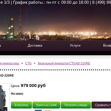
1/3 | График работы.: пн-пт с 09:00 до 18:00 | 8 (499) 8
а
Доставка
Услуги
Возв
е генераторы
>
CTG
>
Дизельный генератор CTG AD-220RE
 AD-220RE
979 000 руб
Цена:
На заказ
В корзину
Купить в 1 клик
Получить скидку
Сравнить 