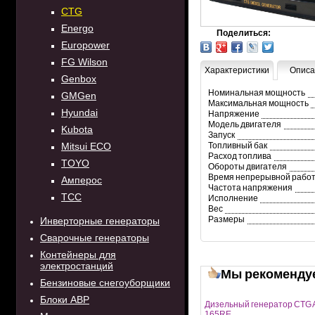
CTG
Energo
Поделиться:
Europower
FG Wilson
Характеристики
Описа
Genbox
Номинальная мощность
GMGen
Максимальная мощность
Hyundai
Напряжение
Модель двигателя
Kubota
Запуск
Mitsui ECO
Топливный бак
Расход топлива
TOYO
Обороты двигателя
Время непрерывной рабо
Амперос
Частота напряжения
ТСС
Исполнение
Вес
Размеры
Инверторные генераторы
Сварочные генераторы
Контейнеры для
электростанций
Мы рекоменду
Бензиновые снегоуборщики
Блоки АВР
Дизельный генератор CTG 
165RE