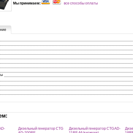
Мы принимаем:
все способы оплаты
ние
ты
ем:
AD-
Дизельный генератор CTG
Дизельный генератор CTG AD-
Дизе
AD-200RE
11RE-M (в кожухе)
18RE