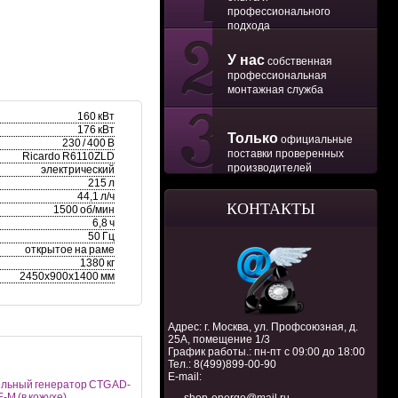
профессионального
подхода
У нас
собственная
профессиональная
монтажная служба
160 кВт
176 кВт
Только
официальные
230 / 400 В
поставки проверенных
Ricardo R6110ZLD
производителей
электрический
215 л
44,1 л/ч
КОНТАКТЫ
1500 об/мин
6,8 ч
50 Гц
открытое на раме
1380 кг
2450x900x1400 мм
Адрес: г. Москва, ул. Профсоюзная, д.
25А, помещение 1/3
График работы.: пн-пт с 09:00 до 18:00
Тел.:
8(499)899-00-90
E-mail:
льный генератор CTG AD-
-M (в кожухе)