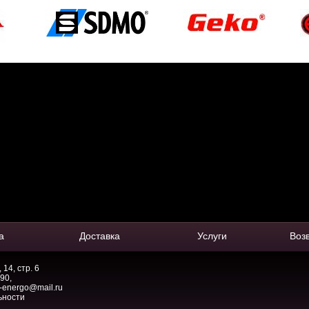
а
Доставка
Услуги
Воз
14, стр. 6
-90
,
-energo@mail.ru
ьности