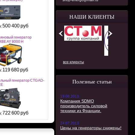
shop-energo@mail.ru
НАШИ КЛИЕНТЫ
500 400 руб
а:
иновый генератор
BE AY 8000 H
все клиенты
119 680 руб
а:
льный генератор CTG AD-
Полезные статьи
RE
19.08.2013
Компания SDMO
производитель силовой
техники из Франции.
722 600 руб
а:
24.07.2013
Цены на генераторы снижены!