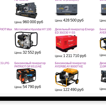
428 500 руб
Цена:
Цен
960 000 руб
Цена:
RIOT Max
Мотопомпа Hyundai HY 100
Дизельный генератор Energo
Бенз
ED 30/230 Y-SS
AYER
32 552 руб
Цена:
Цен
1 211 710 руб
Цена:
CG LPG
Бензиновый генератор
Бензиновый генератор
Дизе
PATRIOT GP 6510 AE
AYERBE AY 8000T KE
110
54 790 руб
Цена:
Цен
122 490 руб
Цена: