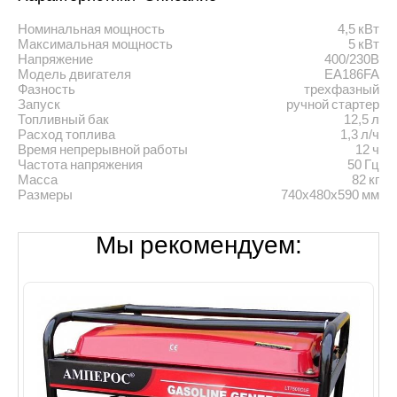
Номинальная мощность
4,5 кВт
Максимальная мощность
5 кВт
Напряжение
400/230В
Модель двигателя
EA186FA
Фазность
трехфазный
Запуск
ручной стартер
Топливный бак
12,5 л
Расход топлива
1,3 л/ч
Время непрерывной работы
12 ч
Частота напряжения
50 Гц
Масса
82 кг
Размеры
740х480х590 мм
Мы рекомендуем: