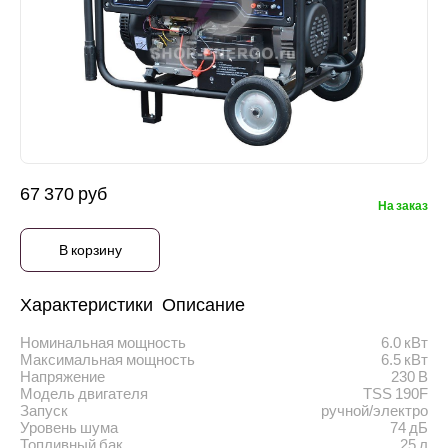
67 370 руб
На заказ
В корзину
Характеристики
Описание
Номинальная мощность
6.0 кВт
Максимальная мощность
6.5 кВт
Напряжение
230 В
Модель двигателя
TSS 190F
Запуск
ручной/электро
Уровень шума
74 дБ
Топливный бак
25 л