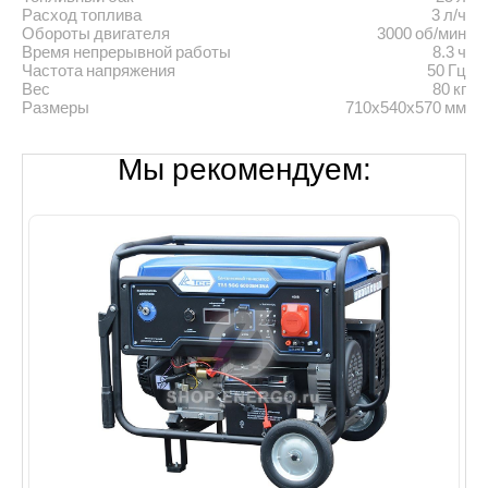
Расход топлива
3 л/ч
Обороты двигателя
3000 об/мин
Время непрерывной работы
8.3 ч
Частота напряжения
50 Гц
Вес
80 кг
Размеры
710х540х570 мм
Мы рекомендуем: