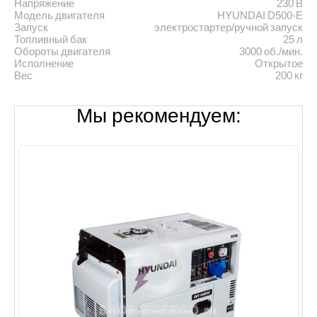
Напряжение
230 В
Модель двигателя
HYUNDAI D500-Е
Запуск
электростартер/ручной запуск
Топливный бак
25 л
Обороты двигателя
3000 об./мин.
Исполнение
Открытое
Вес
200 кг
Мы рекомендуем: