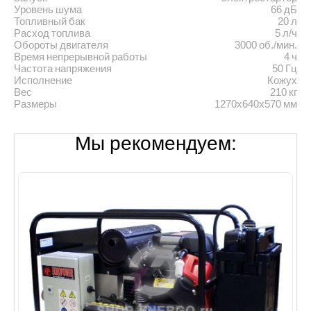
Уровень шума
66 дБ
Топливный бак
20 л
Расход топлива
5 л/ч
Обороты двигателя
3000 об./мин.
Время непрерывной работы
4 ч
Частота напряжения
50 Гц
Исполнение
Кожух
Вес
210 кг
Размеры
1270х640х570 мм
Мы рекомендуем: