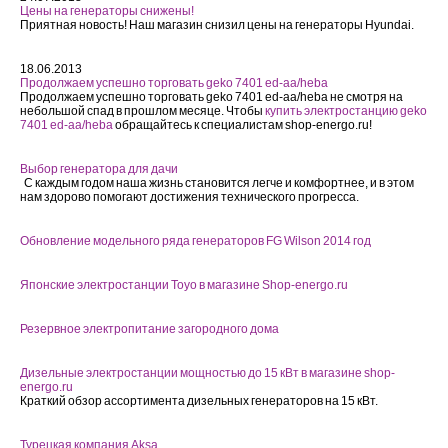
Цены на генераторы снижены!
Приятная новость! Наш магазин снизил цены на генераторы Hyundai.
18.06.2013
Продолжаем успешно торговать geko 7401 ed-aa/heba
Продолжаем успешно торговать geko 7401 ed-aa/heba не смотря на
небольшой спад в прошлом месяце. Чтобы
купить электростанцию geko
7401 ed-aa/heba
обращайтесь к специалистам shop-energo.ru!
Выбор генератора для дачи
С каждым годом наша жизнь становится легче и комфортнее, и в этом
нам здорово помогают достижения технического прогресса.
Обновление модельного ряда генераторов FG Wilson 2014 год
Японские электростанции Toyo в магазине Shop-energo.ru
Резервное электропитание загородного дома
Дизельные электростанции мощностью до 15 кВт в магазине shop-
energo.ru
Краткий обзор ассортимента дизельных генераторов на 15 кВт.
Турецкая компания Aksa