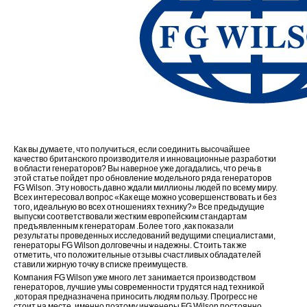
Как вы думаете, что получиться, если соединить высочайшее
качество британского производителя и инновационные разработки
в области генераторов? Вы наверное уже догадались, что речь в
этой статье пойдет про обновление модельного ряда генераторов
FG Wilson. Эту новость давно ждали миллионы людей по всему миру.
Всех интересовал вопрос «Как еще можно усовершенствовать и без
того, идеальную во всех отношениях технику?» Все предыдущие
выпуски соответствовали жестким европейским стандартам
предъявленным к генераторам .Более того ,как показали
результаты проведенных исследований ведущими специалистами,
генераторы FG Wilson долговечны и надежны. Стоить так же
отметить, что положительные отзывы счастливых обладателей
ставили жирную точку в списке преимуществ.
Компания FG Wilson уже много лет занимается производством
генераторов, лучшие умы современности трудятся над техникой
,которая предназначена приносить людям пользу. Прогресс не
стоит на месте ,именно поэтому инженеры FG Wilson постоянно