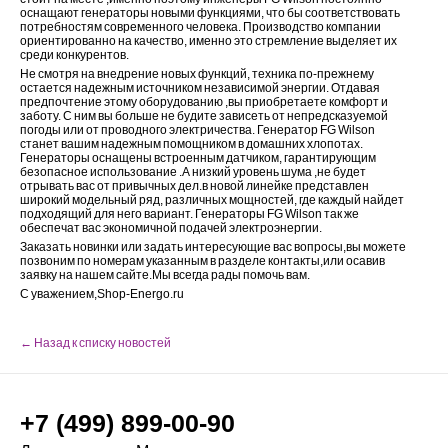
оснащают генераторы новыми функциями, что бы соответствовать
потребностям современного человека. Производство компании
ориентированно на качество, именно это стремление выделяет их
среди конкурентов.
Не смотря на внедрение новых функций, техника по-прежнему
остается надежным источником независимой энергии. Отдавая
предпочтение этому оборудованию ,вы приобретаете комфорт и
заботу. С ним вы больше не будите зависеть от непредсказуемой
погоды или от проводного электричества. Генератор FG Wilson
станет вашим надежным помощником в домашних хлопотах.
Генераторы оснащены встроенным датчиком, гарантирующим
безопасное использование .А низкий уровень шума ,не будет
отрывать вас от привычных дел.в новой линейке представлен
широкий модельный ряд, различных мощностей, где каждый найдет
подходящий для него вариант. Генераторы FG Wilson так же
обеспечат вас экономичной подачей электроэнергии.
Заказать новинки или задать интересующие вас вопросы,вы можете
позвоним по номерам указанным в разделе контакты,или осавив
заявку на нашем сайте.Мы всегда рады помочь вам.
С уважением,Shop-Energo.ru
← Назад к списку новостей
+7 (499) 899-00-90