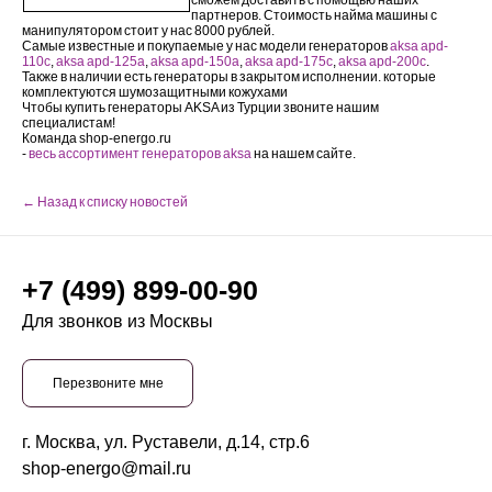
сможем доставить с помощью наших
партнеров. Стоимость найма машины с
манипулятором стоит у нас 8000 рублей.
Самые известные и покупаемые у нас модели генераторов
aksa apd-
110c
,
aksa apd-125a
,
aksa apd-150a
,
aksa apd-175c
,
aksa apd-200c
.
Также в наличии есть генераторы в закрытом исполнении. которые
комплектуются шумозащитными кожухами
Чтобы купить генераторы AKSA из Турции звоните нашим
специалистам!
Команда shop-energo.ru
-
весь ассортимент генераторов aksa
на нашем сайте.
← Назад к списку новостей
+7 (499) 899-00-90
Для звонков из Москвы
Перезвоните мне
г. Москва, ул. Руставели, д.14, стр.6
shop-energo@mail.ru