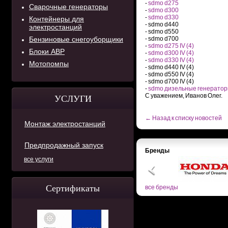
-
sdmo d275
Сварочные генераторы
-
sdmo d300
-
sdmo d330
Контейнеры для
- sdmo d440
электростанций
- sdmo d550
Бензиновые снегоуборщики
- sdmo d700
-
sdmo d275 IV (4)
Блоки АВР
-
sdmo d300 IV (4)
-
sdmo d330 IV (4)
Мотопомпы
- sdmo d440 IV (4)
- sdmo d550 IV (4)
- sdmo d700 IV (4)
-
sdmo дизельные генерато
С уважением, Иванов Олег.
УСЛУГИ
← Назад к списку новостей
Монтаж электростанций
Предпродажный запуск
Бренды
все услуги
Сертификаты
все бренды