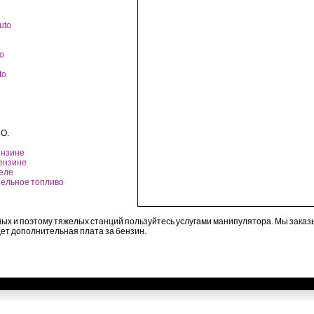
uto
to
to
O.
бензине
бензине
зеле
изельное топливо
ых и поэтому тяжелых станций пользуйтесь услугами манипулятора. Мы зака
дет дополнительная плата за бензин.