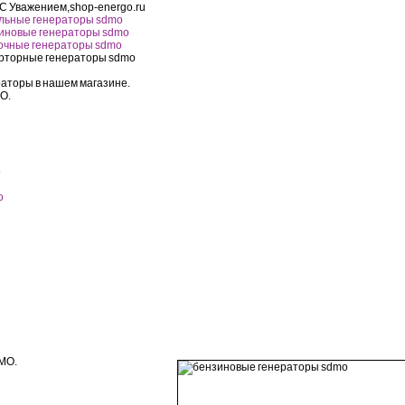
С Уважением,shop-energo.ru
ельные генераторы sdmo
зиновые генераторы sdmo
рочные генераторы sdmo
верторные генераторы sdmo
аторы в нашем магазине.
O.
o
o
MO.