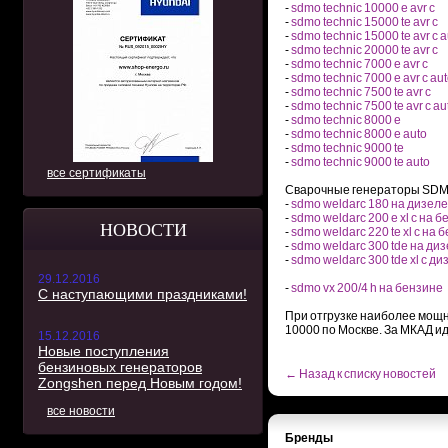
-
sdmo technic 10000 e avr c
-
sdmo technic 15000 te avr c
-
sdmo technic 15000 te avr c a
-
sdmo technic 20000 te avr c
-
sdmo technic 7000 e avr c
-
sdmo technic 7000 e avr c au
-
sdmo technic 7500 te avr c
-
sdmo technic 7500 te avr c au
-
sdmo technic 8000 e
-
sdmo technic 8000 e auto
-
sdmo technic 9000 te
-
sdmo technic 9000 te auto
все сертификаты
Сварочные генераторы SDM
-
sdmo weldarc 180 на дизеле
-
sdmo weldarc 200 e xl c на 
НОВОСТИ
-
sdmo weldarc 220 te xl c на 
-
sdmo weldarc 300 tde на ди
-
sdmo weldarc 300 tde xl c д
29.12.2016
-
sdmo vx 200/4 h на бензине
С наступающими праздниками!
При отгрузке наиболее мощн
10000 по Москве. За МКАД и
15.12.2016
Новые поступления
бензиновых генераторов
← Назад к списку новостей
Zongshen перед Новым годом!
все новости
Бренды