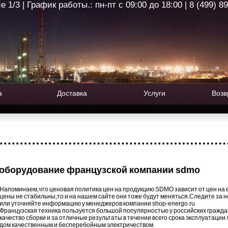
1/3 | График работы.: пн-пт с 09:00 до 18:00 | 8 (499) 8
а
Доставка
Услуги
Возв
 оборудование французской компании sdmo
Напоминаем,что ценовая политика цен на продукцию SDMO зависит от цен на е
цены не стабильны,то и на нашем сайте они тоже будут меняться.Следите за 
или уточняйте информацию у менеджеров компании shop-energo.ru
Французская техника пользуется большой популярностью у российских граждан
качество сборки и за отличные результаты в течении всего срока эксплуатации
дом качественным и бесперебойным электричеством.