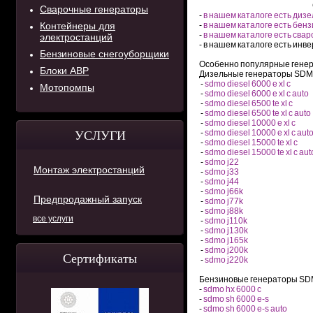
Сварочные генераторы
-
в нашем каталоге есть диз
Контейнеры для
-
в нашем каталоге есть бен
-
в нашем каталоге есть сва
электростанций
- в нашем каталоге есть ин
Бензиновые снегоуборщики
Особенно популярные генер
Блоки АВР
Дизельные генераторы SDM
-
sdmo diesel 6000 e xl c
Мотопомпы
-
sdmo diesel 6000 e xl c auto
-
sdmo diesel 6500 te xl c
-
sdmo diesel 6500 te xl c auto
-
sdmo diesel 10000 e xl c
-
sdmo diesel 10000 e xl c aut
УСЛУГИ
-
sdmo diesel 15000 te xl c
-
sdmo diesel 15000 te xl c aut
-
sdmo j22
Монтаж электростанций
-
sdmo j33
-
sdmo j44
-
sdmo j66k
Предпродажный запуск
-
sdmo j77k
-
sdmo j88k
все услуги
-
sdmo j110k
-
sdmo j130k
-
sdmo j165k
-
sdmo j200k
Сертификаты
-
sdmo j220k
Бензиновые генераторы SD
-
sdmo hx 6000 c
-
sdmo sh 6000 e-s
-
sdmo sh 6000 e-s auto