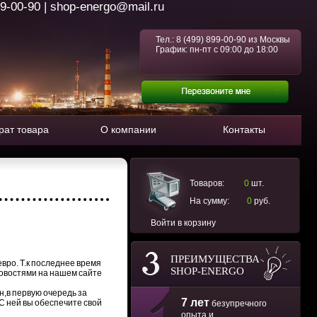
99-00-90 | shop-energo@mail.ru
Тел.:
8 (499) 899-00-90
из Москвы
График: пн-пт с 09:00 до 18:00
рат товара
О компании
Контакты
Товаров:
0
шт.
На сумму:
0
руб.
Войти в корзину
ПРЕИМУЩЕСТВА
вро. Т.к последнее время
SHOP-ENERGO
новостями на нашем сайте
,в первую очередь за
7 лет
.С ней вы обеспечите свой
безупречного
опыта и