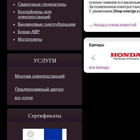
осенне-зимнем это маленьки
Сварочные генераторы
За появлением электростанц
Контейнеры для
С уважением,
Shop-energo.r
электростанций
Бензиновые снегоуборщики
← Назад к списку новостей
Блоки АВР
Мотопомпы
Бренды
УСЛУГИ
все бренды
Монтаж электростанций
Предпродажный запуск
все услуги
Сертификаты