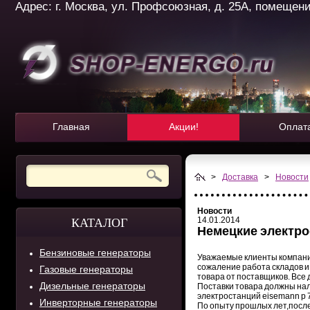
Адрес: г. Москва, ул. Профсоюзная, д. 25А, помещение 
Главная
Акции!
Оплат
>
Доставка
>
Новости
Новости
14.01.2014
КАТАЛОГ
Немецкие электро
Бензиновые генераторы
Уважаемые клиенты компании
сожаление работа складов и
Газовые генераторы
товара от поставщиков. Все
Дизельные генераторы
Поставки товара должны на
электростанций
eisemann p 
Инверторные генераторы
По опыту прошлых лет,после 