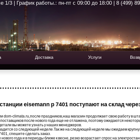
1/3 | График работы.: пн-пт с 09:00 до 18:00 | 8 (499) 8
а
Доставка
Услуги
Возв
станции eisemann p 7401 поступают на склад чере
 dom-climata.ru,после праздников,наш магазин продолжает свою работу в шт
 поставщиков после нового года еще не отлажена, поэтому ожидаются некото
 детали вы можете узнать у наших менеджеров.
ладится со следующей неделе.Так же на следующей неделе мы ожидаем крупн
7401
, спешите сделать заказ.
нового года и в периоды ближе к весне, резко возрастает спрос на электростан