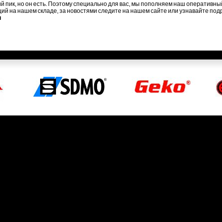
й пик, но он есть. Поэтому специально для вас, мы пополняем наш оперативны
ий на нашем складе, за новостями следите на нашем сайте или узнавайте под
u