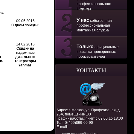
профессионального
подхода
на
У нас
собственная
09.05.2016
С днем победы!
профессиональная
монтажная служба
14.02.2016
Только
официальные
Скидки на
поставки проверенных
надежные
производителей
т
дизельные
n-
генераторы
Yanmar!
КОНТАКТЫ
Адрес: г. Москва, ул. Профсоюзная, д.
25А, помещение 1/3
График работы.: пн-пт с 09:00 до 18:00
Тел.:
8(499)899-00-90
E-mail: