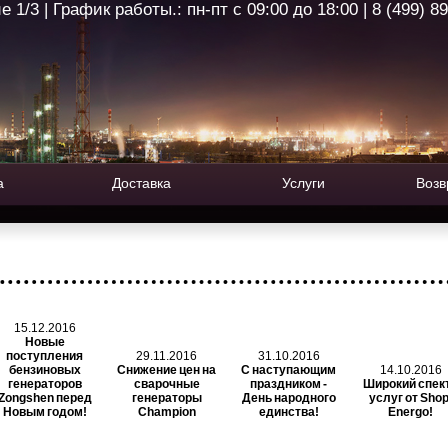
1/3 | График работы.: пн-пт с 09:00 до 18:00 | 8 (499) 8
а
Доставка
Услуги
Возв
15.12.2016
Новые
поступления
29.11.2016
31.10.2016
бензиновых
Снижение цен на
С наступающим
14.10.2016
генераторов
сварочные
праздником -
Широкий спек
Zongshen перед
генераторы
День народного
услуг от Shop
Новым годом!
Champion
единства!
Energo!