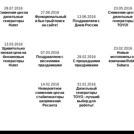
28.07.2016
23.05.2016
Снижение цен на
27.06.2016
Снижение цен 
дизельные
Функциональный
13.06.2016
дизельные
генераторы
и быстрый поиск
Поздравляем с
генераторы
Huter
на сайте!
Днем России
TOYO!
13.03.2016
Удивительно
23.02.2016
низкая цена на
07.03.2016
Новые
бензиновые
Поздравляем с
28.02.2016
мотопомпы о
генераторы
весенними
С прошедшими
компании Robi
Huter
праздниками
праздниками
Subaru
14.02.2016
31.01.2016
Невероятное
Дизельный
снижение цен на
генераторы
стабилизаторы
TOYO - лучший
напряжения
выбор для
Ресанта
работы!