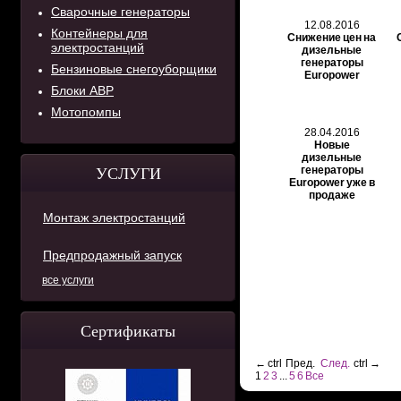
Сварочные генераторы
12.08.2016
Контейнеры для
Снижение цен на
электростанций
дизельные
генераторы
Бензиновые снегоуборщики
Europower
Блоки АВР
Мотопомпы
28.04.2016
Новые
дизельные
генераторы
УСЛУГИ
Europower уже в
продаже
Монтаж электростанций
Предпродажный запуск
все услуги
Сертификаты
←
ctrl
Пред.
След.
ctrl
→
1
2
3
...
5
6
Все