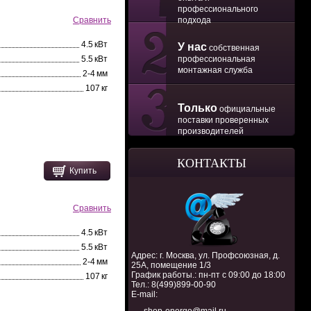
профессионального
подхода
Сравнить
4.5 кВт
У нас
собственная
профессиональная
5.5 кВт
монтажная служба
2-4 мм
107 кг
Только
официальные
поставки проверенных
производителей
КОНТАКТЫ
Купить
Сравнить
4.5 кВт
5.5 кВт
Адрес: г. Москва, ул. Профсоюзная, д.
2-4 мм
25А, помещение 1/3
График работы.: пн-пт с 09:00 до 18:00
107 кг
Тел.:
8(499)899-00-90
E-mail: