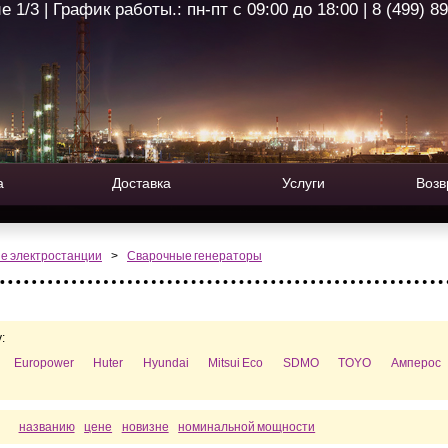
1/3 | График работы.: пн-пт с 09:00 до 18:00 | 8 (499) 8
а
Доставка
Услуги
Возв
е электростанции
>
Сварочные генераторы
:
Europower
Huter
Hyundai
Mitsui Eco
SDMO
TOYO
Амперос
названию
цене
новизне
номинальной мощности