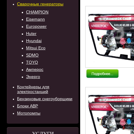
Сварочные генераторы
CHAMPION
Eisemann
Europower
Huter
Hyundai
Mitsui Eco
SDMO
TOYO
Амперос
Энерго
Контейнеры для
электростанций
Бензиновые снегоуборщики
Блоки АВР
Мотопомпы
УСЛУГИ