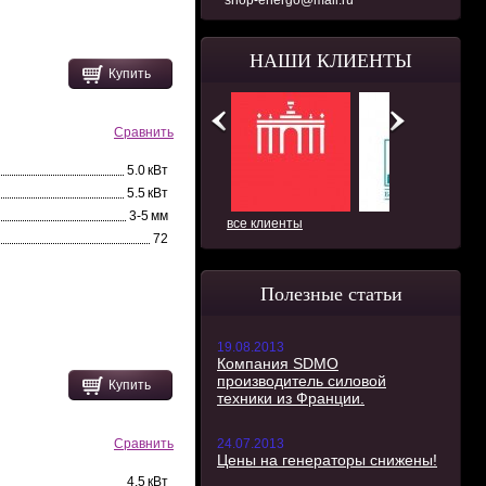
shop-energo@mail.ru
НАШИ КЛИЕНТЫ
Купить
Сравнить
5.0 кВт
5.5 кВт
3-5 мм
все клиенты
72
Полезные статьи
19.08.2013
Компания SDMO
производитель силовой
Купить
техники из Франции.
24.07.2013
Сравнить
Цены на генераторы снижены!
4.5 кВт