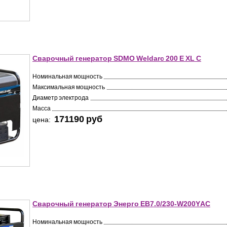
Сварочный генератор SDMO Weldarc 200 E XL C
Номинальная мощность
Максимальная мощность
Диаметр электрода
Масса
171190 pуб
цена:
Сварочный генератор Энерго EB7.0/230-W200YАC
Номинальная мощность