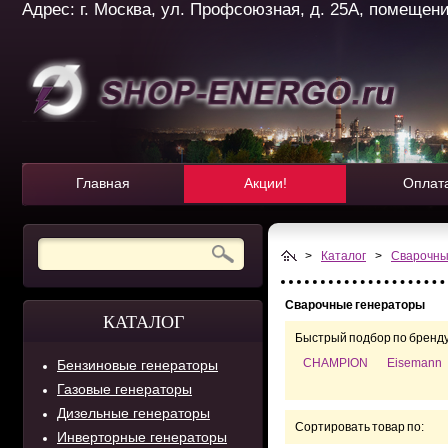
Адрес: г. Москва, ул. Профсоюзная, д. 25А, помещение 
Главная
Акции!
Оплат
>
Каталог
>
Сварочны
Сварочные генераторы
КАТАЛОГ
Быстрый подбор по бренду
CHAMPION
Eisemann
Бензиновые генераторы
Газовые генераторы
Дизельные генераторы
Сортировать товар по:
Инверторные генераторы