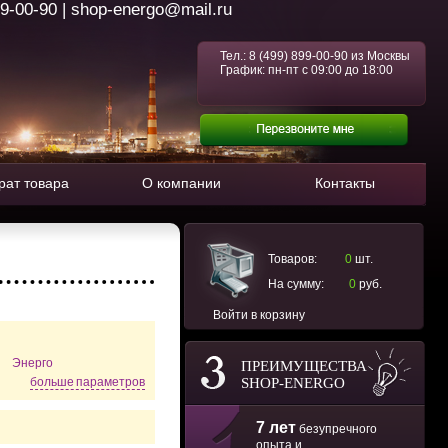
99-00-90 | shop-energo@mail.ru
Тел.:
8 (499) 899-00-90
из Москвы
График: пн-пт с 09:00 до 18:00
рат товара
О компании
Контакты
Товаров:
0
шт.
На сумму:
0
руб.
Войти в корзину
Энерго
ПРЕИМУЩЕСТВА
SHOP-ENERGO
больше параметров
7 лет
безупречного
опыта и