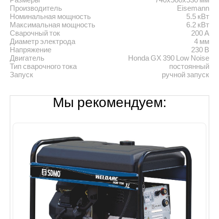
Производитель
Eisemann
Номинальная мощность
5.5 кВт
Максимальная мощность
6.2 кВт
Сварочный ток
200 А
Диаметр электрода
4 мм
Напряжение
230 В
Двигатель
Honda GX 390 Low Noise
Тип сварочного тока
постоянный
Запуск
ручной запуск
Мы рекомендуем: