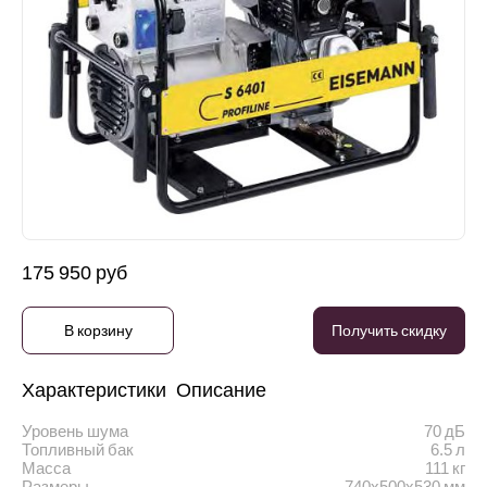
175 950 руб
В корзину
Получить скидку
Характеристики
Описание
Уровень шума
70 дБ
Топливный бак
6.5 л
Масса
111 кг
Размеры
740х500х530 мм