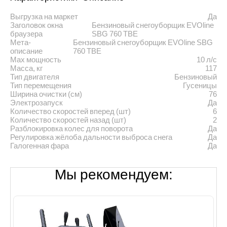
Выгрузка на маркет
Да
Заголовок окна
Бензиновый снегоуборщик EVOline
браузера
SBG 760 TBE
Мета-
Бензиновый снегоуборщик EVOline SBG
описание
760 TBE
Max мощность
10 л/с
Масса, кг
117
Тип двигателя
Бензиновый
Тип перемещения
Гусеницы
Ширина очистки (см)
76
Электрозапуск
Да
Количество скоростей вперед (шт)
6
Количество скоростей назад (шт)
2
Разблокировка колес для поворота
Да
Регулировка жёлоба дальности выброса снега
Да
Галогенная фара
Да
Мы рекомендуем: