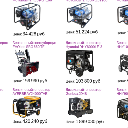
Мотопомпа TSS PGT100
Мотопомпа TSS PGST100
Мотоп
51 224 руб
Цена:
Цена:
34 428 руб
Цена:
перос
Бензиновый снегоуборщик
Дизельный генератор
Бензин
EVOline SBG 660 TE
Hyundai DHY6000LE-3
HHY10
159 990 руб
103 800 руб
Цена:
Цена:
Цена:
го
Бензиновый генератор
Дизельный генератор
Бензин
AYERBE AY24000TVE
Genbox JD48
HHY90
420 240 руб
1 899 030 руб
Цена:
Цена: