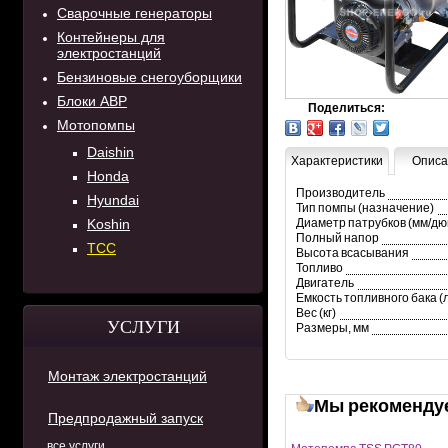
Сварочные генераторы
Контейнеры для
электростанций
Бензиновые снегоуборщики
Блоки АВР
Поделиться:
Мотопомпы
Daishin
Характеристики
Описа
Honda
Производитель
Hyundai
Тип помпы (назначение)
Koshin
Диаметр патрубков (мм/дю
Полный напор
ТСС
Высота всасывания
Топливо
Двигатель
Емкость топливного бака (
Вес (кг)
УСЛУГИ
Размеры, мм
Монтаж электростанций
Мы рекоменду
Предпродажный запуск
все услуги