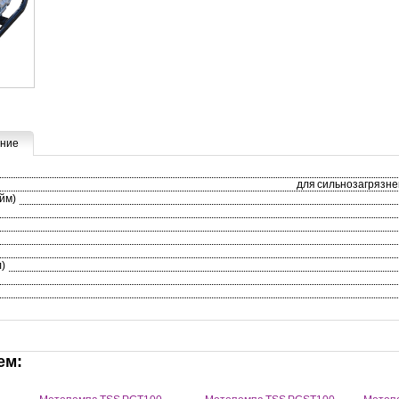
ние
для сильнозагрязне
йм)
л)
ем: