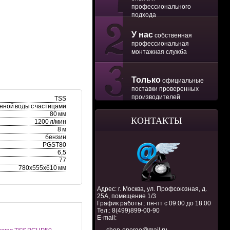
профессионального
подхода
У нас
собственная
профессиональная
монтажная служба
Только
официальные
поставки проверенных
производителей
TSS
нной воды с частицами
80 мм
КОНТАКТЫ
1200 л/мин
8 м
бензин
PGST80
6,5
77
780x555x610 мм
Адрес: г. Москва, ул. Профсоюзная, д.
25А, помещение 1/3
График работы.: пн-пт с 09:00 до 18:00
Тел.:
8(499)899-00-90
E-mail: