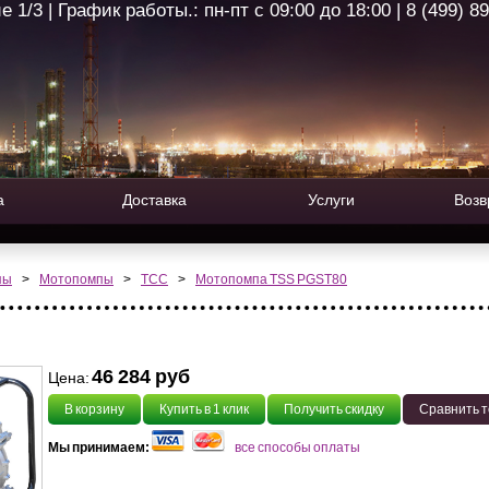
1/3 | График работы.: пн-пт с 09:00 до 18:00 | 8 (499) 8
а
Доставка
Услуги
Возв
пы
>
Мотопомпы
>
ТСС
>
Мотопомпа TSS PGST80
46 284 руб
Цена:
В корзину
Купить в 1 клик
Получить скидку
Сравнить 
Мы принимаем:
все способы оплаты