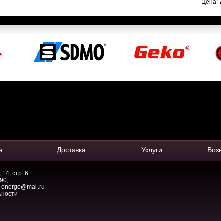
Цена:
а
Доставка
Услуги
Воз
14, стр. 6
-90
,
-energo@mail.ru
ьности