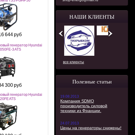
shop-energo@mail.ru
омпа TSS PGHP50
НАШИ КЛИЕНТЫ
16 644 руб
овый генератор Hyundai
050FE-3 ATS
все клиенты
Полезные статьи
84 300 руб
овый генератор Hyundai
19.08.2013
20FE ATS
Компания SDMO
производитель силовой
техники из Франции.
24.07.2013
Цены на генераторы снижены!