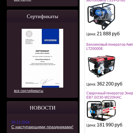
Мотопомпа TSS PGT80
Сертификаты
21 888 руб
Цена:
Бензиновый генератор Ам
LT20000E
362 200 руб
Цена:
все сертификаты
Сварочный генератор Энер
EB7.0/230-W220HAC
НОВОСТИ
29.12.2016
181 990 руб
Цена:
С наступающими праздниками!