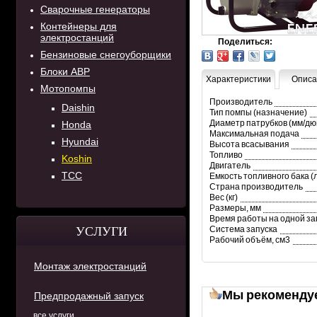
Сварочные генераторы
Контейнеры для
электростанций
Поделиться:
Бензиновые снегоуборщики
Блоки АВР
Характеристики
Описа
Мотопомпы
Производитель
Daishin
Тип помпы (назначение)
Диаметр патрубков (мм/дю
Honda
Максимальная подача
Hyundai
Высота всасывания
Топливо
Koshin
Двигатель
ТСС
Емкость топливного бака (
Страна производитель
Вес (кг)
Размеры, мм
Время работы на одной зап
УСЛУГИ
Система запуска
Рабочий объём, см3
Монтаж электростанций
Мы рекоменду
Предпродажный запуск
все услуги