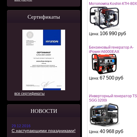
Мотопомпа Koshin КТH-80X
Сертификаты
106 990 руб
Цена:
Бензиновый генератор A-
iPower A6000EAX
67 500 руб
Цена:
все сертификаты
Инверторный генератор T
SGG 3200i
НОВОСТИ
29.12.2016
С наступающими праздниками!
40 968 руб
Цена: