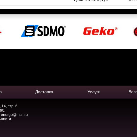
Цена:
Цена
а
Доставка
Услуги
Воз
14, стр. 6
-90
,
-energo@mail.ru
ьности