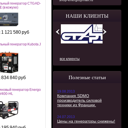
shop-energo@mail.ru
льный генератор CTG AD-
 (в кожухе)
НАШИ КЛИЕНТЫ
1 121 580 руб
:
льный генератор Kubota J
все клиенты
Полезные статьи
834 840 руб
:
иновый генератор Energo
19.08.2013
0/400-HL
Компания SDMO
производитель силовой
техники из Франции.
24.07.2013
Цены на генераторы снижены!
195 940 руб