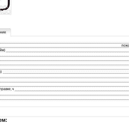
ние
пож
йм)
л)
равке, ч
ем: