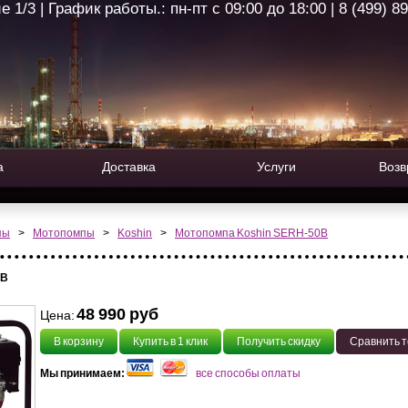
1/3 | График работы.: пн-пт с 09:00 до 18:00 | 8 (499) 8
а
Доставка
Услуги
Возв
пы
>
Мотопомпы
>
Koshin
>
Мотопомпа Koshin SERH-50B
0B
48 990 руб
Цена:
В корзину
Купить в 1 клик
Получить скидку
Сравнить 
Мы принимаем:
все способы оплаты