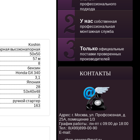
профессионального
подхода
У нас
собственная
профессиональная
монтажная служба
Koshin
Только
официальные
арная высоконапорная
50х50
поставки проверенных
57 м
производителей
8
бензин
КОНТАКТЫ
Honda GX 340
3,1
Япония
28
53х40х48
2
ручной стартер
163
Адрес: г. Москва, ул. Профсоюзная, д.
25А, помещение 1/3
График работы.: пн-пт с 09:00 до 18:00
Тел.:
8(499)899-00-90
E-mail: