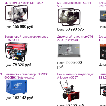
Мотопомпа Koshin КТH-100X
Мотопомпа Koshin SERH-
Дизе
50V
220RE
155 990 руб
Цена
Цена:
68 990 руб
Цена:
Бензиновый генератор Амперос
Дизельный генератор CTG
Дизе
LT7500CLE
220C (в кожухе)
112
2 605 000
Цена:
Цена
78 320 руб
Цена:
руб
SS
Бензиновый генератор TSS SGG
Бензиновый снегоуборщик
Бенз
6000EH3NA (в кожухе)
А-ipower AS567
EB8.
163 143 руб
Цена:
50 400 руб