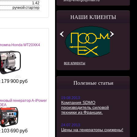
shop-energo@mail.ru
1.42
ручной стартер
НАШИ КЛИЕНТЫ
помпа Honda WT20XK4
все клиенты
179 900 руб
:
Полезные статьи
19.08.2013
иновый генератор A-iPower
Компания SDMO
0EA
производитель силовой
техники из Франции.
24.07.2013
Цены на генераторы снижены!
103 690 руб
: