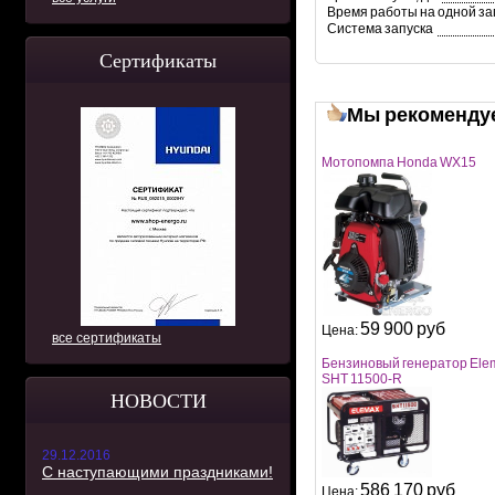
Время работы на одной зап
Система запуска
Сертификаты
Мы рекоменду
Мотопомпа Honda WX15
59 900 руб
Цена:
все сертификаты
Бензиновый генератор Ele
SHT 11500-R
НОВОСТИ
29.12.2016
С наступающими праздниками!
586 170 руб
Цена: