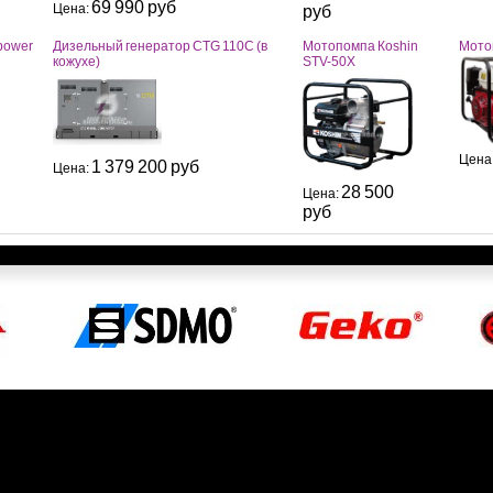
69 990 руб
Цена:
руб
power
Дизельный генератор CTG 110C (в
Мотопомпа Кoshin
Мото
кожухе)
STV-50X
Цена
1 379 200 руб
Цена:
28 500
Цена:
руб