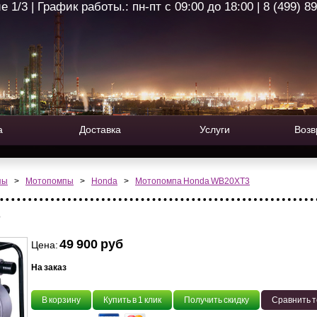
1/3 | График работы.: пн-пт с 09:00 до 18:00 | 8 (499) 8
а
Доставка
Услуги
Возв
пы
>
Мотопомпы
>
Honda
>
Мотопомпа Honda WB20XT3
3
49 900 руб
Цена:
На заказ
В корзину
Купить в 1 клик
Получить скидку
Сравнить 