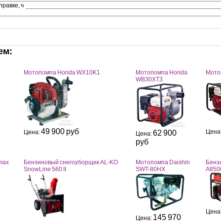
равке, ч
ем:
Мотопомпа Honda WX10K1
Мотопомпа Honda
Мото
WB30XT3
49 900 руб
Цена
Цена:
62 900
Цена:
руб
max
Бензиновый снегоуборщик AL-KO
Мотопомпа Daishin
Бенз
SnowLine 560 II
SWT-80HX
A850
Цена
145 970
Цена: