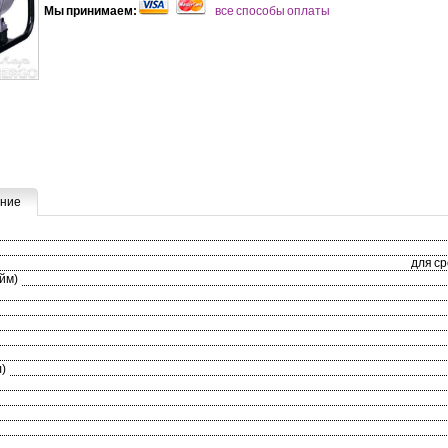
Мы принимаем:
все способы оплаты
ние
для с
йм)
л)