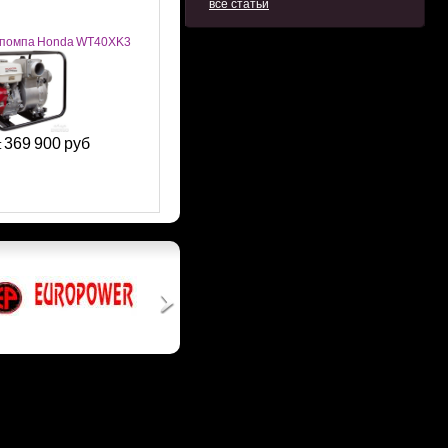
все статьи
помпа Honda WT40XK3
369 900 руб
: