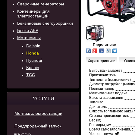
Сварочные генераторы
Контейнеры для
электростанций
Бензиновые снегоуборщики
Блоки АВР
Мотопомпы
Поделиться:
Daishin
Honda
Hyundai
Характеристики
Описа
Koshin
Выгрузка на маркет
ТСС
Производитель
Тип помпы (назначение)
Диаметр патрубков (мм/дю
Полный напор
Максимальная подача
Высота всасывания
УСЛУГИ
Топливо
Двигатель
Емкость топливного бака (
Монтаж электростанций
Страна производитель
Вес (кг)
Размеры, мм
Предпродажный запуск
Время самозаполнения, с
Уровень шума, дБ
все услуги