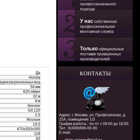
профессионального
подхода
У нас
собственная
профессиональная
монтажная служба
Только
официальные
поставки проверенных
производителей
КОНТАКТЫ
Да
Honda
реднезагрязненных вод
50 мм
620 л/мин
32 м
8 м
бензин
GX 120
2.5
Адрес: г. Москва, ул. Профсоюзная, д.
25А, помещение 1/3
Япония
График работы.: пн-пт с 09:00 до 18:00
19,5
Тел.:
8(499)899-00-90
470х350х395
E-mail:
118
83