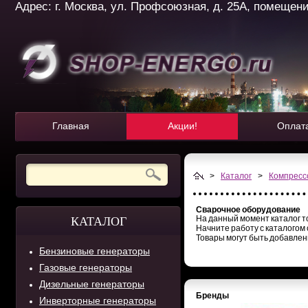
Адрес: г. Москва, ул. Профсоюзная, д. 25А, помещение 
Главная
Акции!
Оплат
>
Каталог
>
Компресс
Сварочное оборудование
На данный момент каталог то
КАТАЛОГ
Начните работу с каталогом 
Товары могут быть добавлен
Бензиновые генераторы
Газовые генераторы
Дизельные генераторы
Бренды
Инверторные генераторы