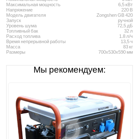
Максимальная мощность
6,5 кВт
Напряжение
220 В
Модель двигателя
Zongshen GB 420
Запуск
ручной
Уровень шума
72,5 дБ
Топливный бак
32 л
Расход топлива
1.8 л/ч
Время непрерывной работы
13,5 ч
Масса
83 кг
Размеры
700x530x590 мм
Мы рекомендуем: