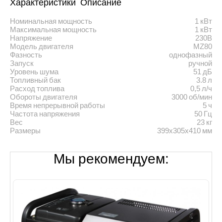
Характеристики
Описание
Номинальная мощность
1 кВт
Максимальная мощность
1 кВт
Напряжение
230В
Модель двигателя
MZ80
Фазность
однофазный
Запуск
ручной
Уровень шума
51 дБ
Топливный бак
3.8 л
Расход топлива
0,5 л/ч
Обороты двигателя
3000 об/мин
Время непрерывной работы
5 ч
Частота напряжения
50 Гц
Вес
23 кг
Размеры
399х305х410 мм
Мы рекомендуем: