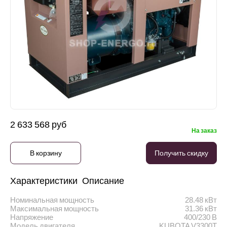
2 633 568 руб
На заказ
В корзину
Получить скидку
Характеристики
Описание
Номинальная мощность
28.48 кВт
Максимальная мощность
31.36 кВт
Напряжение
400/230 В
Модель двигателя
KUBOTA V3300T