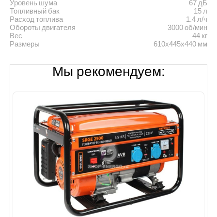
Уровень шума
67 дБ
Топливный бак
15 л
Расход топлива
1.4 л/ч
Обороты двигателя
3000 об/мин
Вес
44 кг
Размеры
610х445х440 мм
Мы рекомендуем: