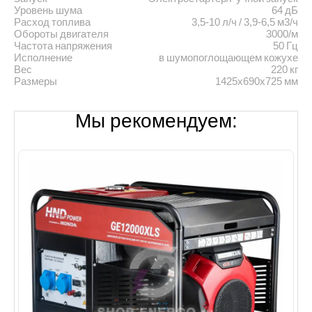
Уровень шума
64 дБ
Расход топлива
3,5-10 л/ч / 3,9-6,5 м3/ч
Обороты двигателя
3000/м
Частота напряжения
50 Гц
Исполнение
в шумопоглощающем кожухе
Вес
220 кг
Размеры
1425x690x725 мм
Мы рекомендуем: