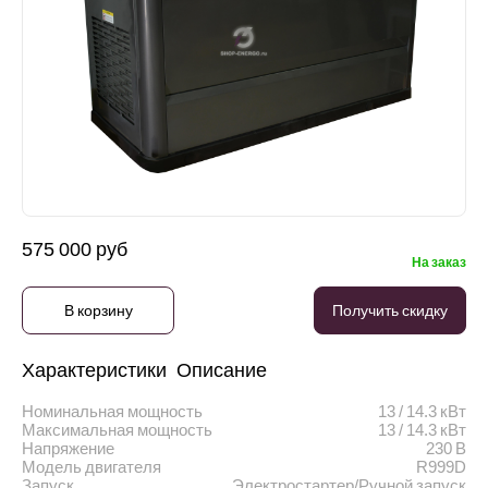
575 000 руб
На заказ
В корзину
Получить скидку
Характеристики
Описание
Номинальная мощность
13 / 14.3 кВт
Максимальная мощность
13 / 14.3 кВт
Напряжение
230 В
Модель двигателя
R999D
Запуск
Электростартер/Ручной запуск