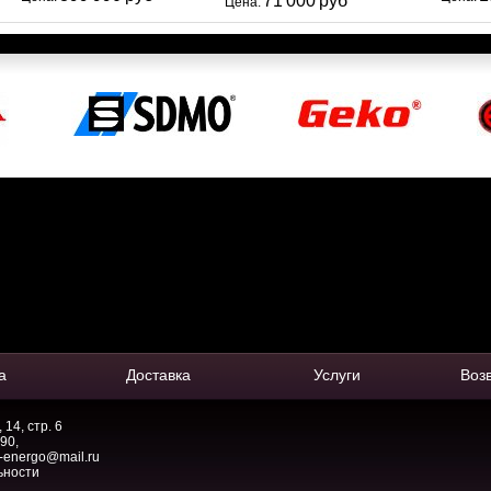
71 000 руб
Цена:
а
Доставка
Услуги
Воз
14, стр. 6
-90
,
-energo@mail.ru
ьности