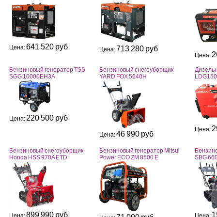
641 520 руб
Цена:
713 280 руб
Цена:
2
Цена:
Бензиновый генератор TSS
Бензиновый снегоуборщик
Дизельн
SGG 10000EH3A
YARD FOX 5640H
LDG1500
220 500 руб
Цена:
2
Цена:
46 990 руб
Цена:
Бензиновый снегоуборщик
Бензиновый генератор Mitsui
Бензино
Honda HSS 970A ETD
Power ECO ZM 8500 E
SBG 660
899 990 руб
1
Цена:
Цена: