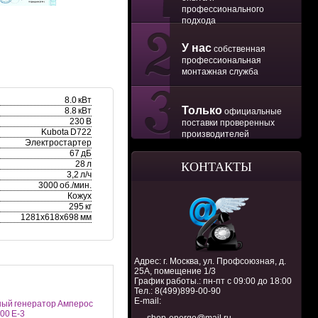
профессионального
подхода
У нас
собственная
профессиональная
монтажная служба
8.0 кВт
Только
8.8 кВт
официальные
230 В
поставки проверенных
Kubota D722
производителей
Электростартер
67 дБ
28 л
КОНТАКТЫ
3,2 л/ч
3000 об./мин.
Кожух
295 кг
1281х618х698 мм
Адрес: г. Москва, ул. Профсоюзная, д.
25А, помещение 1/3
График работы.: пн-пт с 09:00 до 18:00
Тел.:
8(499)899-00-90
E-mail:
ый генератор Амперос
00 E-3