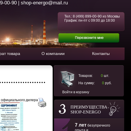
99-00-90 | shop-energo@mail.ru
Тел.:
8 (499) 899-00-90
из Москвы
График: пн-пт с 09:00 до 18:00
рат товара
О компании
Контакты
Товаров:
0
шт.
На сумму:
0
руб.
Войти в корзину
 официального дилера
ПРЕИМУЩЕСТВА
SHOP-ENERGO
7 лет
безупречного
опыта и