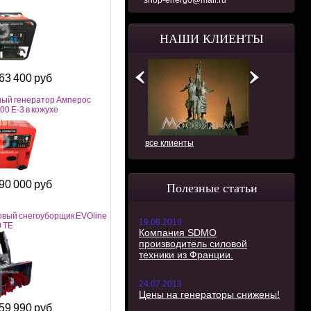
shop-energo@mail.ru
НАШИ КЛИЕНТЫ
63 400 руб
ый генератор Амперос
0 E-3 в кожухе
все клиенты
90 000 руб
Полезные статьи
вый снегоуборщик EVOline
19.08.2013
 TE
Компания SDMO
производитель силовой
техники из Франции.
24.07.2013
Цены на генераторы снижены!
59 990 руб