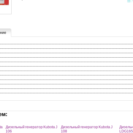
ние
ем:
ta
Дизельный генератор Kubota J
Дизельный генератор Kubota J
Дизельн
106
108
LDG165