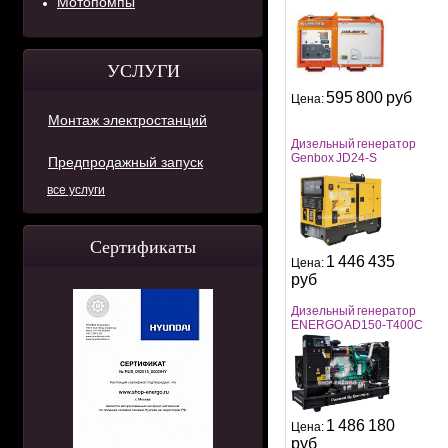
Мотопомпы
УСЛУГИ
595 800 руб
Цена:
Монтаж электростанций
Дизельный генератор
Genbox JD24-S
Предпродажный запуск
все услуги
Сертификаты
1 446 435
Цена:
руб
Дизельный генератор
ENERGO AD150-T400C
1 486 180
Цена:
руб