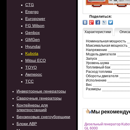
CTG
Energo
Поделиться:
Europower
FG Wilson
Характеристики
Описа
Genbox
GMGen
Номинальная мощность
Максимальная мощность
Hyundai
Напряжение
Kubota
Модель двигателя
Запуск
Mitsui ECO
Уровень шума
TOYO
Топливный бак
Расход топлива
Амперос
Обороты двигателя
Исполнение
ТСС
Вес
Размеры
Инверторные генераторы
Сварочные генераторы
Контейнеры для
электростанций
Мы рекоменду
Бензиновые снегоуборщики
Блоки АВР
Дизельный генератор Kubo
GL 6000