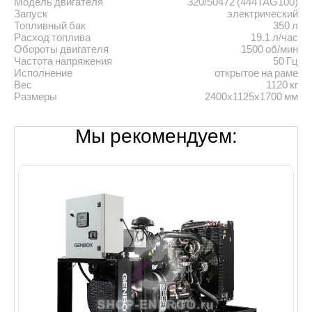
Модель двигателя
320/50472 (444TAG100)
Запуск
электрический
Топливный бак
350 л
Расход топлива
19.1 л/час
Обороты двигателя
1500 об/мин
Частота напряжения
50 Гц
Исполнение
открытое на раме
Вес
1120 кг
Размеры
2400х1125x1700 мм
Мы рекомендуем: