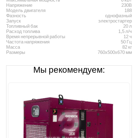
Напряжение
230В
Модель двигателя
188
Фазность
однофазный
Запуск
электростартер
Топливный бак
20 л
Расход топлива
1,5 л/ч
Время непрерывной работы
12 ч
Частота напряжения
50 Гц
Масса
82 кг
Размеры
760х500х670 мм
Мы рекомендуем: