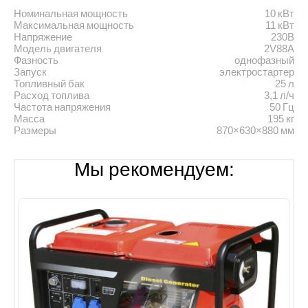
Номинальная мощность
10 кВт
Максимальная мощность
11 кВт
Напряжение
230В
Модель двигателя
2V88A
Фазность
однофазный
Запуск
электростартер
Топливный бак
25 л
Расход топлива
3,1 л/ч
Частота напряжения
50 Гц
Масса
195 кг
Размеры
870×630×880 мм
Мы рекомендуем: