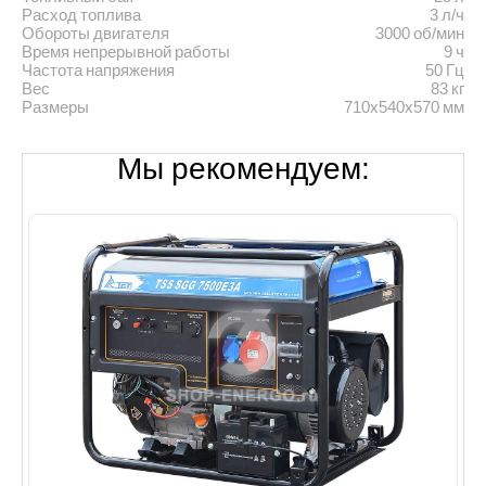
Расход топлива
3 л/ч
Обороты двигателя
3000 об/мин
Время непрерывной работы
9 ч
Частота напряжения
50 Гц
Вес
83 кг
Размеры
710х540х570 мм
Мы рекомендуем: