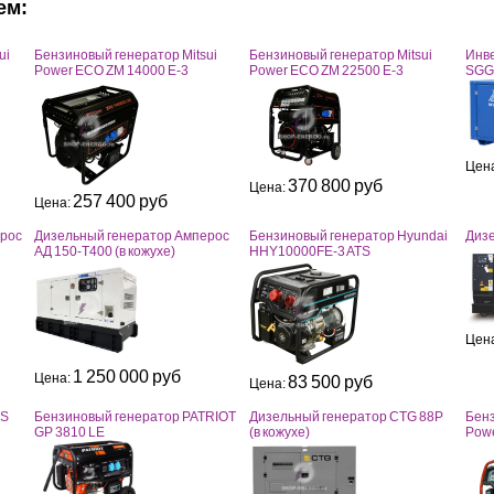
ем:
ui
Бензиновый генератор Mitsui
Бензиновый генератор Mitsui
Инв
Power ECO ZM 14000 Е-3
Power ECO ZM 22500 Е-3
SGG 
Цен
370 800 руб
Цена:
257 400 руб
Цена:
ерос
Дизельный генератор Амперос
Бензиновый генератор Hyundai
Диз
АД 150-Т400 (в кожухе)
HHY10000FE-3 ATS
Цен
1 250 000 руб
Цена:
83 500 руб
Цена:
SS
Бензиновый генератор PATRIOT
Дизельный генератор CTG 88P
Бенз
GP 3810 LE
(в кожухе)
Powe