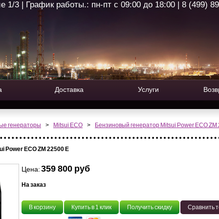
1/3 | График работы.: пн-пт с 09:00 до 18:00 | 8 (499) 8
а
Доставка
Услуги
Возв
ые генераторы
>
Mitsui ECO
>
Бензиновый генератор Mitsui Power ECO ZM 
ui Power ECO ZM 22500 Е
359 800 руб
Цена:
На заказ
В корзину
Купить в 1 клик
Получить скидку
Сравнить 