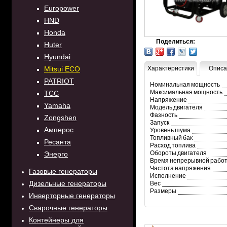
Europower
HND
Honda
Поделиться:
Huter
Hyundai
Mitsui ECO
Характеристики
Описа
PATRIOT
Номинальная мощность
Максимальная мощность
TCC
Напряжение
Yamaha
Модель двигателя
Фазность
Zongshen
Запуск
Амперос
Уровень шума
Топливный бак
Ресанта
Расход топлива
Обороты двигателя
Энерго
Время непрерывной рабо
Частота напряжения
Газовые генераторы
Исполнение
Дизельные генераторы
Вес
Размеры
Инверторные генераторы
Сварочные генераторы
Контейнеры для