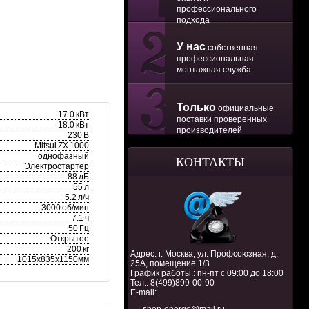
профессионального
подхода
У нас
собственная
профессиональная
монтажная служба
Только
официальные
17.0 кВт
поставки проверенных
18.0 кВт
производителей
230 В
Mitsui ZX 1000
однофазный
КОНТАКТЫ
Электростартер
88 дБ
55 л
5.2 л/ч
3000 об/мин
7.1 ч
50 Гц
Открытое
200 кг
Адрес: г. Москва, ул. Профсоюзная, д.
1015х835х1150мм
25А, помещение 1/3
График работы.: пн-пт с 09:00 до 18:00
Тел.:
8(499)899-00-90
E-mail: