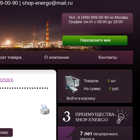
99-00-90 | shop-energo@mail.ru
Тел.:
8 (499) 899-00-90
из Москвы
График: пн-пт с 09:00 до 18:00
рат товара
О компании
Контакты
22500 Е
Товаров:
0
шт.
На сумму:
0
руб.
Войти в корзину
ПРЕИМУЩЕСТВА
SHOP-ENERGO
товар
7 лет
безупречного
опыта и