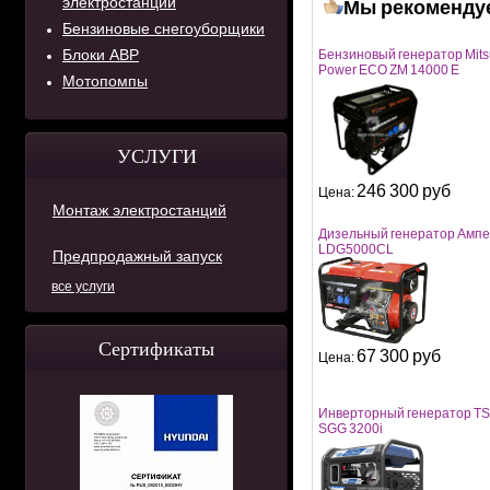
электростанций
Мы рекоменду
Бензиновые снегоуборщики
Блоки АВР
Бензиновый генератор Mits
Power ECO ZM 14000 Е
Мотопомпы
УСЛУГИ
246 300 руб
Цена:
Монтаж электростанций
Дизельный генератор Амп
LDG5000СL
Предпродажный запуск
все услуги
Сертификаты
67 300 руб
Цена:
Инверторный генератор T
SGG 3200i