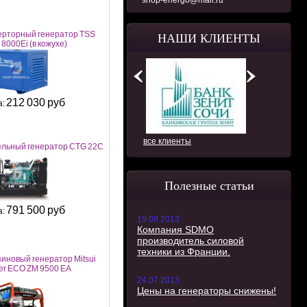
shop-energo@mail.ru
ерторный генератор TSS
НАШИ КЛИЕНТЫ
8000Ei (в кожухе)
212 030 руб
а:
все клиенты
ельный генератор CTG 22C
Полезные статьи
791 500 руб
а:
19.08.2013
Компания SDMO
производитель силовой
техники из Франции.
иновый генератор Mitsui
r ECO ZM 9500 EA
24.07.2013
Цены на генераторы снижены!