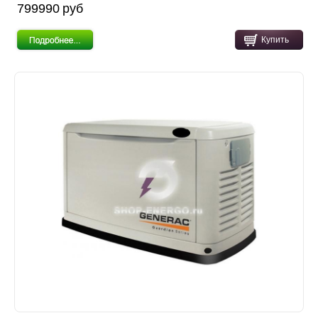
799990 pуб
Купить