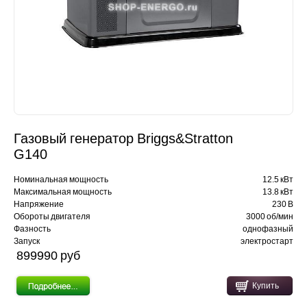
Газовый генератор Briggs&Stratton
G140
Номинальная мощность
12.5 кВт
Максимальная мощность
13.8 кВт
Напряжение
230 В
Обороты двигателя
3000 об/мин
Фазность
однофазный
Запуск
электростарт
899990 pуб
Купить