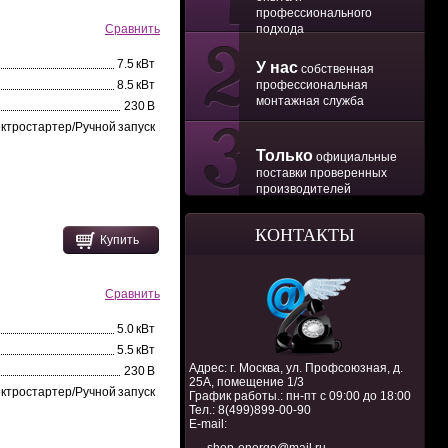
профессионального
подхода
Сравнить
7.5 кВт
У нас
собственная
профессиональная
8.5 кВт
монтажная служба
230 В
ктростартер/Ручной запуск
Только
официальные
поставки проверенных
производителей
КОНТАКТЫ
Купить
Сравнить
5.0 кВт
5.5 кВт
Адрес: г. Москва, ул. Профсоюзная, д.
230 В
25А, помещение 1/3
ктростартер/Ручной запуск
График работы.: пн-пт с 09:00 до 18:00
Тел.:
8(499)899-00-90
E-mail: