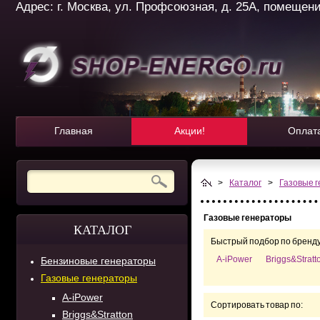
Адрес: г. Москва, ул. Профсоюзная, д. 25А, помещение 
Главная
Акции!
Оплат
>
Каталог
>
Газовые 
Газовые генераторы
КАТАЛОГ
Быстрый подбор по бренду
A-iPower
Briggs&Stratt
Бензиновые генераторы
Газовые генераторы
A-iPower
Сортировать товар по:
Briggs&Stratton