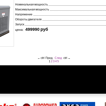
Номинальная мощность
Максимальная мощность
Напряжение
Обороты двигателя
Запуск
499990 pуб
цена:
←
ctrl
Пред.
След.
ctrl
→
1
2
3
4
5