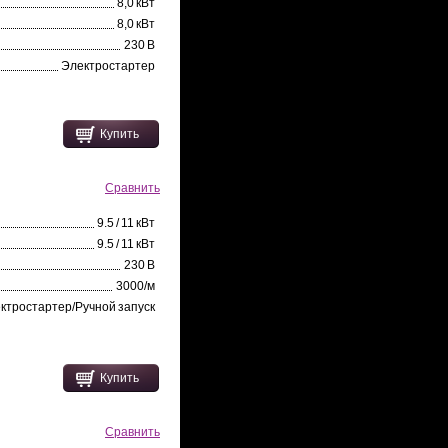
8,0 кВт
8,0 кВт
230 В
Электростартер
Купить
Сравнить
9.5 / 11 кВт
9.5 / 11 кВт
230 В
3000/м
ктростартер/Ручной запуск
Купить
Сравнить