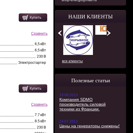
shop-energo@mail.ru
НАШИ КЛИЕНТЫ
Купить
Сравнить
6,5 кВт
6,5 кВт
230 В
все клиенты
Электростартер
Полезные статьи
Купить
19.08.2013
Компания SDMO
производитель силовой
Сравнить
техники из Франции.
7.7 кВт
8.5 кВт
24.07.2013
Цены на генераторы снижены!
230 В