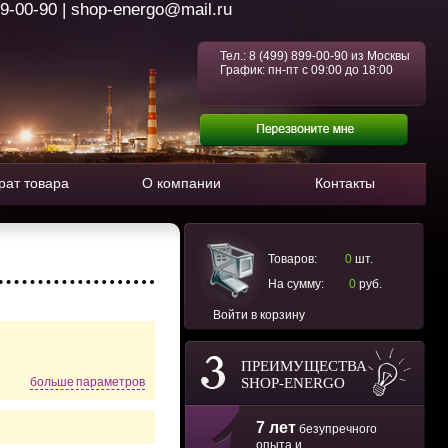
99-00-90 | shop-energo@mail.ru
Тел.:
8 (499) 899-00-90
из Москвы
График: пн-пт с 09:00 до 18:00
рат товара
О компании
Контакты
Товаров:
0
шт.
На сумму:
0
руб.
Войти в корзину
ПРЕИМУЩЕСТВА
SHOP-ENERGO
больше параметров
7 лет
безупречного
опыта и