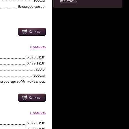
3000/м
все статьи
Электростартер
Купить
Сравнить
5.8 / 6.5 кВт
6.4 / 7.1 кВт
230 В
3000/м
ктростартер/Ручной запуск
Купить
Сравнить
6.8 / 7.5 кВт