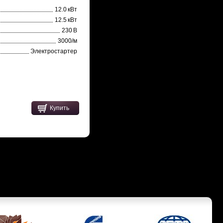
12.0 кВт
12.5 кВт
230 В
3000/м
Электростартер
Купить