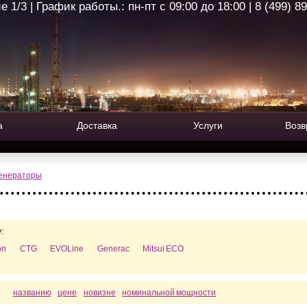
1/3 | График работы.: пн-пт с 09:00 до 18:00 | 8 (499) 8
а
Доставка
Услуги
Возв
генераторы
:
on
CTG
EVOLine
Generac
Mitsui ECO
названию
цене
новизне
номинальной мощности