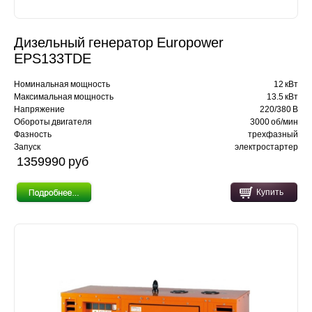
Дизельный генератор Europower
EPS133TDE
Номинальная мощность
12 кВт
Максимальная мощность
13.5 кВт
Напряжение
220/380 В
Обороты двигателя
3000 об/мин
Фазность
трехфазный
Запуск
электростартер
1359990 pуб
Купить