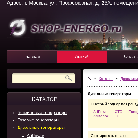
Адрес: г. Москва, ул. Профсоюзная, д. 25А, помещение 
Главная
Акции!
Оплат
>
Каталог
>
Дизельны
Дизельные генераторы
КАТАЛОГ
Быстрый подбор по бренду
A-iPower
CTG
Ener
Бензиновые генераторы
Амперос
ТСС
Газовые генераторы
Дизельные генераторы
A-iPower
Сортировать товар по: