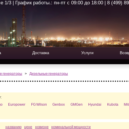
1/3 | График работы.: пн-пт с 09:00 до 18:00 | 8 (499) 8
а
Доставка
Услуги
Возв
е генераторы
>
Дизельные генераторы
:
go
Europower
FG Wilson
Genbox
GMGen
Hyundai
Kubota
Mi
названию
цене
новизне
номинальной мощности