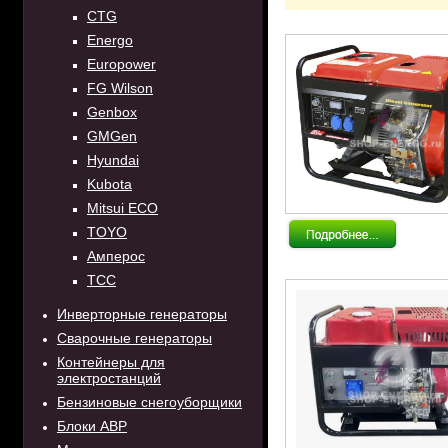
CTG
Energo
Europower
FG Wilson
Genbox
GMGen
Hyundai
Kubota
Mitsui ECO
TOYO
Амперос
ТСС
Инверторные генераторы
Сварочные генераторы
Контейнеры для
электростанций
Бензиновые снегоуборщики
Блоки АВР