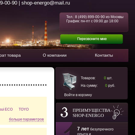
99-00-90 | shop-energo@mail.ru
Тел.:
8 (499) 899-00-90
из Москвы
График: пн-пт с 09:00 до 18:00
рат товара
О компании
Контакты
Товаров:
0
шт.
На сумму:
0
руб.
Войти в корзину
tsui ECO
TOYO
ПРЕИМУЩЕСТВА
SHOP-ENERGO
больше параметров
7 лет
безупречного
опыта и