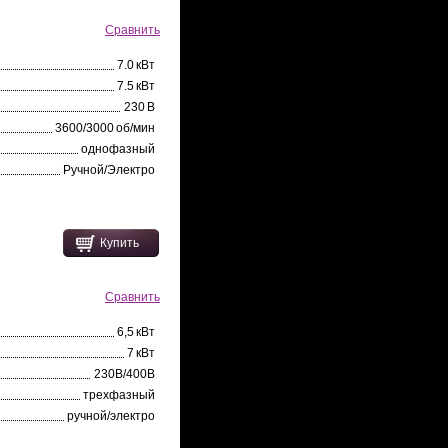
Сравнить
7.0 кВт
7.5 кВт
230 В
3600/3000 об/мин
однофазный
Ручной/Электро
Купить
Сравнить
6,5 кВт
7 кВт
230В/400В
трехфазный
ручной/электро