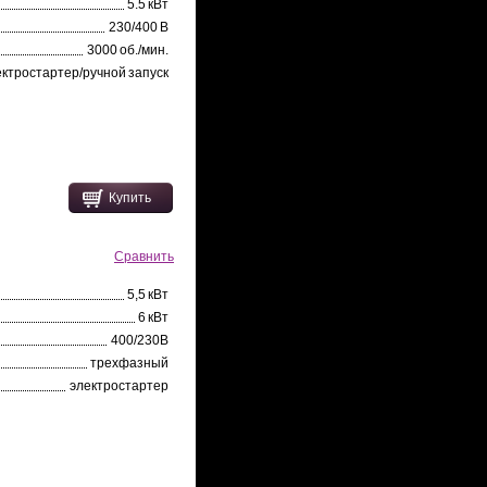
5.5 кВт
230/400 В
3000 об./мин.
ектростартер/ручной запуск
Купить
Сравнить
5,5 кВт
6 кВт
400/230В
трехфазный
электростартер