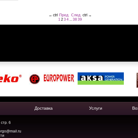
←
ctrl
Пред.
След.
ctrl
→
1
2
3
4
...
38
39
Доставка
Услуги
Во
 стр. 6
ergo@mail.ru
сти