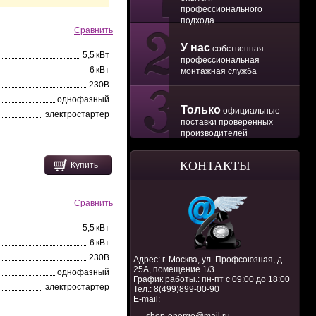
профессионального
подхода
Сравнить
У нас
собственная
5,5 кВт
профессиональная
6 кВт
монтажная служба
230В
однофазный
Только
официальные
электростартер
поставки проверенных
производителей
КОНТАКТЫ
Купить
Сравнить
5,5 кВт
6 кВт
230В
Адрес: г. Москва, ул. Профсоюзная, д.
25А, помещение 1/3
однофазный
График работы.: пн-пт с 09:00 до 18:00
электростартер
Тел.:
8(499)899-00-90
E-mail: