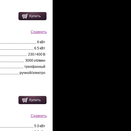
Купить
Сравнить
6 кВт
6.5 кВт
230 / 400 В
3000 об/мин
трехфазный
ручной/электро
Купить
Сравнить
5.0 кВт