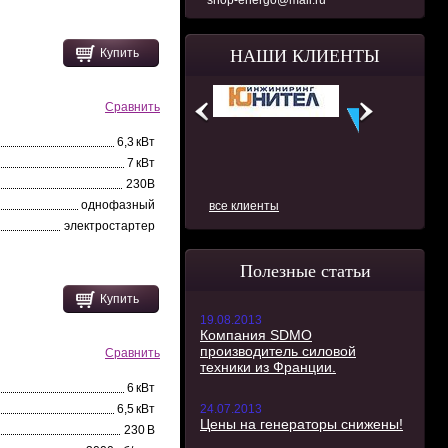
shop-energo@mail.ru
НАШИ КЛИЕНТЫ
Купить
Сравнить
6,3 кВт
7 кВт
230В
однофазный
все клиенты
электростартер
Полезные статьи
Купить
19.08.2013
Компания SDMO
производитель силовой
Сравнить
техники из Франции.
6 кВт
6,5 кВт
24.07.2013
Цены на генераторы снижены!
230 В