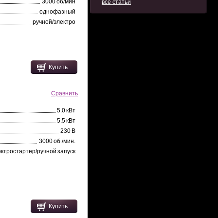
3000 об/мин
все статьи
однофазный
ручной/электро
Купить
Сравнить
5.0 кВт
5.5 кВт
230 В
3000 об./мин.
ектростартер/ручной запуск
Купить