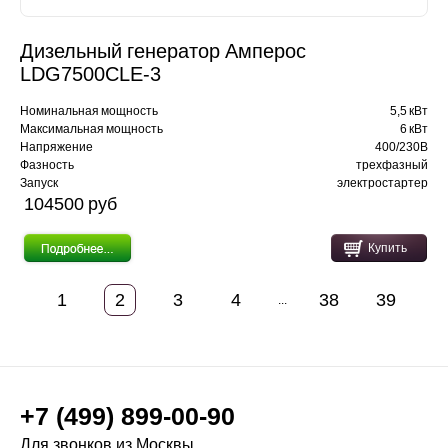
Дизельный генератор Амперос
LDG7500СLE-3
Номинальная мощность
5,5 кВт
Максимальная мощность
6 кВт
Напряжение
400/230В
Фазность
трехфазный
Запуск
электростартер
104500 pуб
Купить
1
2
3
4
38
39
...
+7 (499) 899-00-90
Для звонков из Москвы