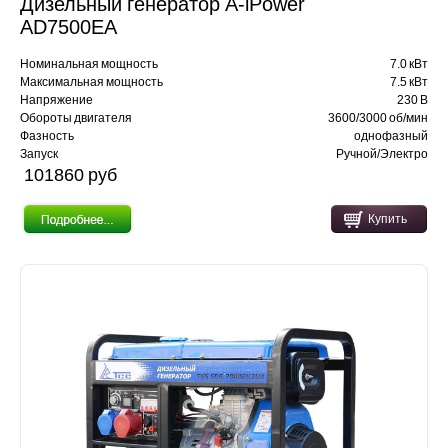
Дизельный генератор A-iPower
AD7500EA
Номинальная мощность
7.0 кВт
Максимальная мощность
7.5 кВт
Напряжение
230 В
Обороты двигателя
3600/3000 об/мин
Фазность
однофазный
Запуск
Ручной/Электро
101860 pуб
Купить