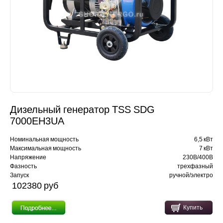
Дизельный генератор TSS SDG
7000EH3UA
Номинальная мощность
6,5 кВт
Максимальная мощность
7 кВт
Напряжение
230В/400В
Фазность
трехфазный
Запуск
ручной/электро
102380 pуб
Купить