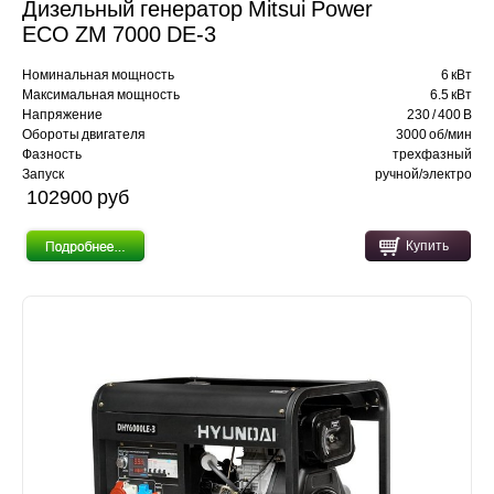
Дизельный генератор Mitsui Power
ECO ZM 7000 DE-3
Номинальная мощность
6 кВт
Максимальная мощность
6.5 кВт
Напряжение
230 / 400 В
Обороты двигателя
3000 об/мин
Фазность
трехфазный
Запуск
ручной/электро
102900 pуб
Купить