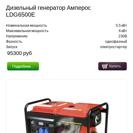
Дизельный генератор Амперос
LDG6500E
Номинальная мощность
5,5 кВт
Максимальная мощность
6 кВт
Напряжение
230В
Фазность
однофазный
Запуск
электростартер
95300 pуб
Купить