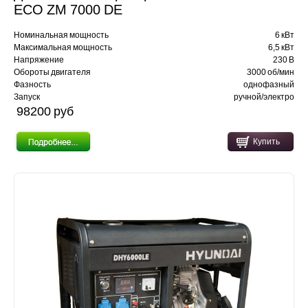
ECO ZM 7000 DE
Номинальная мощность
6 кВт
Максимальная мощность
6,5 кВт
Напряжение
230 В
Обороты двигателя
3000 об/мин
Фазность
однофазный
Запуск
ручной/электро
98200 pуб
Купить