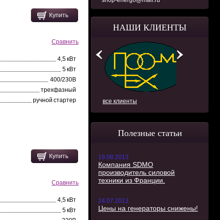
shop-energo@mail.ru
Купить
НАШИ КЛИЕНТЫ
Сравнить
4,5 кВт
5 кВт
400/230В
трехфазный
ручной стартер
все клиенты
Полезные статьи
Купить
19.08.2013
Компания SDMO
производитель силовой
техники из Франции.
Сравнить
4,5 кВт
24.07.2013
Цены на генераторы снижены!
5 кВт