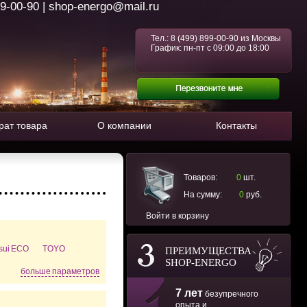
99-00-90 | shop-energo@mail.ru
Тел.:
8 (499) 899-00-90
из Москвы
График: пн-пт с 09:00 до 18:00
рат товара
О компании
Контакты
Товаров:
0
шт.
На сумму:
0
руб.
Войти в корзину
tsui ECO
TOYO
ПРЕИМУЩЕСТВА
SHOP-ENERGO
больше параметров
7 лет
безупречного
опыта и