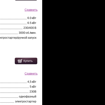
Сравнить
6.0 кВт
6.5 кВт
230/400 В
3000 об./мин.
ектростартер/ручной запуск
Купить
Сравнить
4,5 кВт
5 кВт
230В
однофазный
электростартер