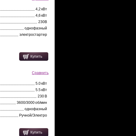
4,2 кВт
4,6 кВт
230В
однофазный
электростартер
Купить
Сравнить
5.0 кВт
5.5 кВт
230 В
3600/3000 об/мин
однофазный
Ручной/Электро
Купить