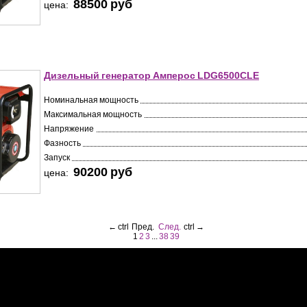
88500 pуб
цена:
Дизельный генератор Амперос LDG6500СLE
Номинальная мощность
Максимальная мощность
Напряжение
Фазность
Запуск
90200 pуб
цена:
←
ctrl
Пред.
След.
ctrl
→
1
2
3
...
38
39