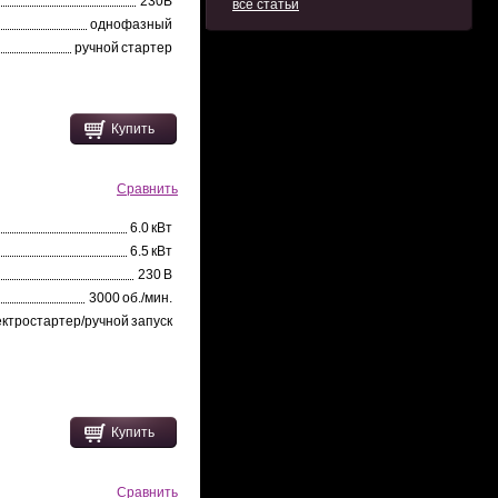
230В
все статьи
однофазный
ручной стартер
Купить
Сравнить
6.0 кВт
6.5 кВт
230 В
3000 об./мин.
ектростартер/ручной запуск
Купить
Сравнить