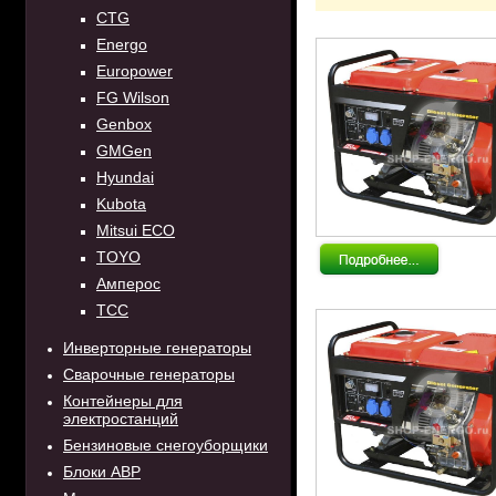
CTG
Energo
Europower
FG Wilson
Genbox
GMGen
Hyundai
Kubota
Mitsui ECO
TOYO
Амперос
ТСС
Инверторные генераторы
Сварочные генераторы
Контейнеры для
электростанций
Бензиновые снегоуборщики
Блоки АВР