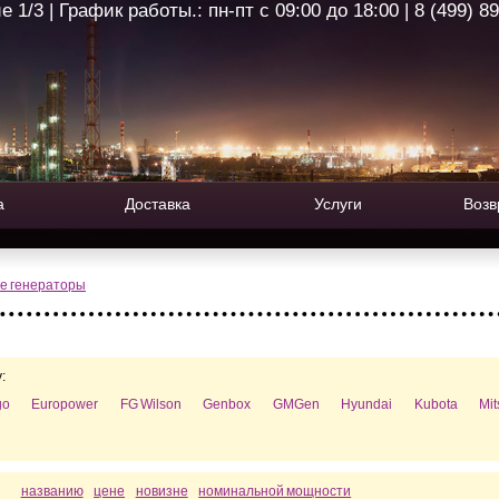
1/3 | График работы.: пн-пт с 09:00 до 18:00 | 8 (499) 8
а
Доставка
Услуги
Возв
е генераторы
:
go
Europower
FG Wilson
Genbox
GMGen
Hyundai
Kubota
Mi
названию
цене
новизне
номинальной мощности