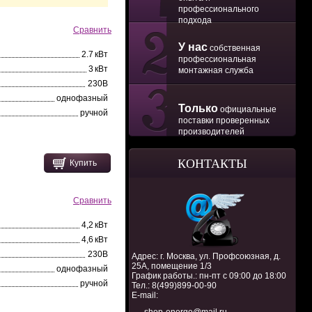
профессионального
подхода
Сравнить
У нас
собственная
2.7 кВт
профессиональная
3 кВт
монтажная служба
230В
однофазный
Только
официальные
ручной
поставки проверенных
производителей
КОНТАКТЫ
Купить
Сравнить
4,2 кВт
4,6 кВт
230В
Адрес: г. Москва, ул. Профсоюзная, д.
25А, помещение 1/3
однофазный
График работы.: пн-пт с 09:00 до 18:00
ручной
Тел.:
8(499)899-00-90
E-mail: