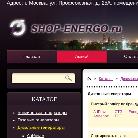
Адрес: г. Москва, ул. Профсоюзная, д. 25А, помещение 
Главная
Акции!
Оплат
>
Каталог
>
Дизельны
Дизельные генераторы
КАТАЛОГ
Быстрый подбор по бренду
A-iPower
CTG
Ener
Бензиновые генераторы
Амперос
ТСС
Газовые генераторы
Дизельные генераторы
A-iPower
Сортировать товар по: