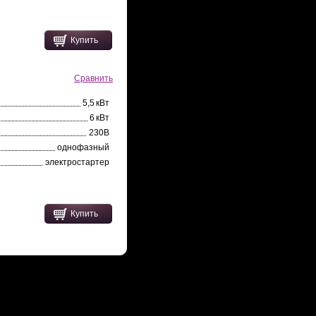
Купить
Сравнить
5,5 кВт
6 кВт
230В
однофазный
электростартер
Купить