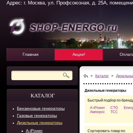
Адрес: г. Москва, ул. Профсоюзная, д. 25А, помещение 
Главная
Акции!
Оплат
>
Каталог
>
Дизельны
Дизельные генераторы
КАТАЛОГ
Быстрый подбор по бренду
A-iPower
CTG
Ener
Бензиновые генераторы
Амперос
ТСС
Газовые генераторы
Дизельные генераторы
A-iPower
Сортировать товар по: