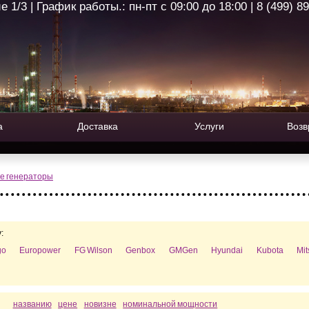
1/3 | График работы.: пн-пт с 09:00 до 18:00 | 8 (499) 8
а
Доставка
Услуги
Возв
е генераторы
:
go
Europower
FG Wilson
Genbox
GMGen
Hyundai
Kubota
Mi
названию
цене
новизне
номинальной мощности