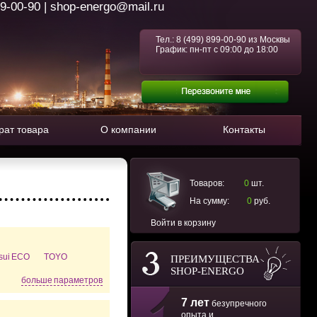
99-00-90 | shop-energo@mail.ru
Тел.:
8 (499) 899-00-90
из Москвы
График: пн-пт с 09:00 до 18:00
рат товара
О компании
Контакты
Товаров:
0
шт.
На сумму:
0
руб.
Войти в корзину
tsui ECO
TOYO
ПРЕИМУЩЕСТВА
SHOP-ENERGO
больше параметров
7 лет
безупречного
опыта и