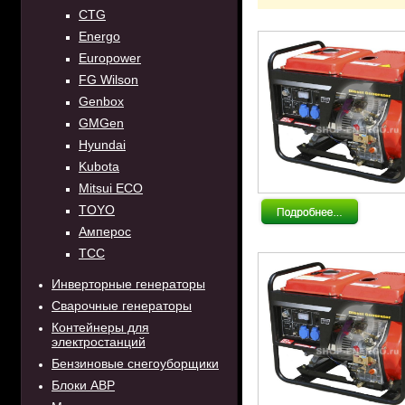
CTG
Energo
Europower
FG Wilson
Genbox
GMGen
Hyundai
Kubota
Mitsui ECO
TOYO
Амперос
ТСС
Инверторные генераторы
Сварочные генераторы
Контейнеры для
электростанций
Бензиновые снегоуборщики
Блоки АВР