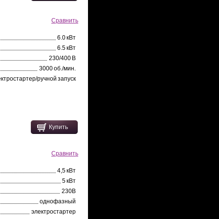
Сравнить
6.0 кВт
6.5 кВт
230/400 В
3000 об./мин.
ектростартер/ручной запуск
Купить
Сравнить
4,5 кВт
5 кВт
230В
однофазный
электростартер