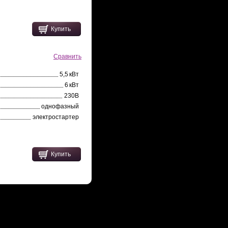
Купить
Сравнить
5,5 кВт
6 кВт
230В
однофазный
электростартер
Купить