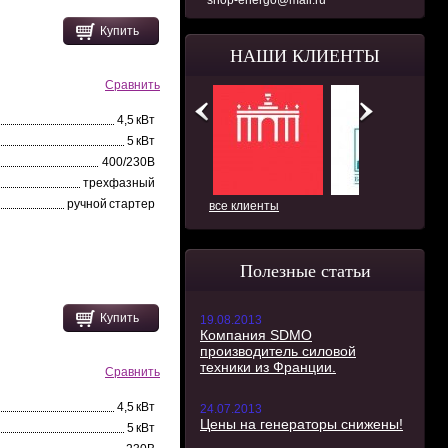
shop-energo@mail.ru
Купить
НАШИ КЛИЕНТЫ
Сравнить
4,5 кВт
5 кВт
400/230В
трехфазный
ручной стартер
все клиенты
Полезные статьи
Купить
19.08.2013
Компания SDMO
производитель силовой
техники из Франции.
Сравнить
4,5 кВт
24.07.2013
Цены на генераторы снижены!
5 кВт