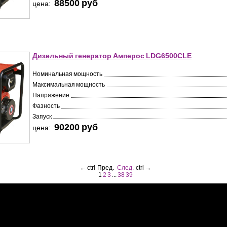
88500 pуб
цена:
Дизельный генератор Амперос LDG6500СLE
Номинальная мощность
Максимальная мощность
Напряжение
Фазность
Запуск
90200 pуб
цена:
←
ctrl
Пред.
След.
ctrl
→
1
2
3
...
38
39