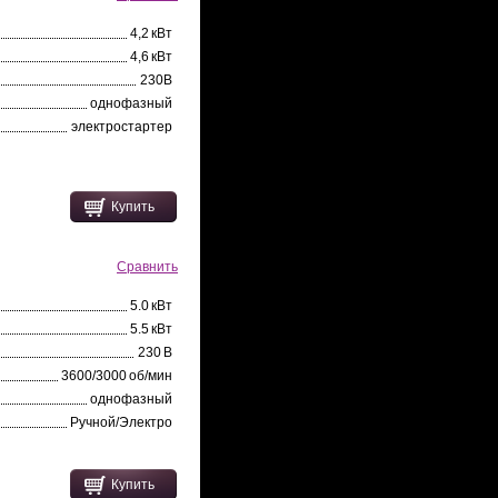
4,2 кВт
4,6 кВт
230В
однофазный
электростартер
Купить
Сравнить
5.0 кВт
5.5 кВт
230 В
3600/3000 об/мин
однофазный
Ручной/Электро
Купить