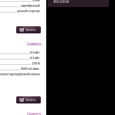
230В
все статьи
однофазный
ручной стартер
Купить
Сравнить
6.0 кВт
6.5 кВт
230 В
3000 об./мин.
ектростартер/ручной запуск
Купить
Сравнить