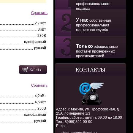
профессионального
подхода
Сравнить
У нас
собственная
2.7 кВт
профессиональная
3 кВт
монтажная служба
230В
однофазный
Только
официальные
ручной
поставки проверенных
производителей
КОНТАКТЫ
Купить
Сравнить
4,2 кВт
4,6 кВт
230В
Адрес: г. Москва, ул. Профсоюзная, д.
25А, помещение 1/3
однофазный
График работы.: пн-пт с 09:00 до 18:00
ручной
Тел.:
8(499)899-00-90
E-mail: