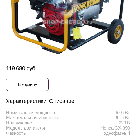
119 680 руб
В корзину
Характеристики
Описание
Номинальная мощность
6.0 кВт
Максимальная мощность
6.4 кВт
Напряжение
220 В
Модель двигателя
Honda GX-390
Фазность
однофазный