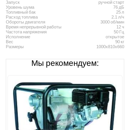
Запуск
ручной старт
Уровень шума
76 дБ
Топливный бак
25 л
Расход топлива
2.1 л/ч
Обороты двигателя
3000 об/мин
Время непрерывной работы
12 ч
Частота напряжения
50 Гц
Исполнение
открытое
Вес
90 кг
Размеры
1000х810х660
Мы рекомендуем: