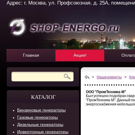
Адрес: г. Москва, ул. Профсоюзная, д. 25А, помещение 
Главная
Акции!
Оплат
>
Наши клиенты
>
Кл
ООО "ПромТехника-М"
Был успешно подобран свар
КАТАЛОГ
"ПромТехника-М". Данный г
энергоснабжения небольшой
Бензиновые генераторы
Газовые генераторы
Дизельные генераторы
Инверторные генераторы