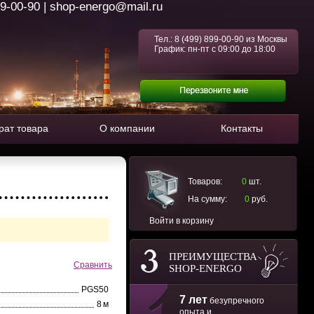
99-00-90 | shop-energo@mail.ru
Тел.:
8 (499) 899-00-90
из Москвы
График: пн-пт с 09:00 до 18:00
рат товара
О компании
Контакты
Товаров:
0
шт.
На сумму:
0
руб.
Войти в корзину
ПРЕИМУЩЕСТВА
Сравнить
SHOP-ENERGO
PGS50
7 лет
безупречного
8 м
опыта и