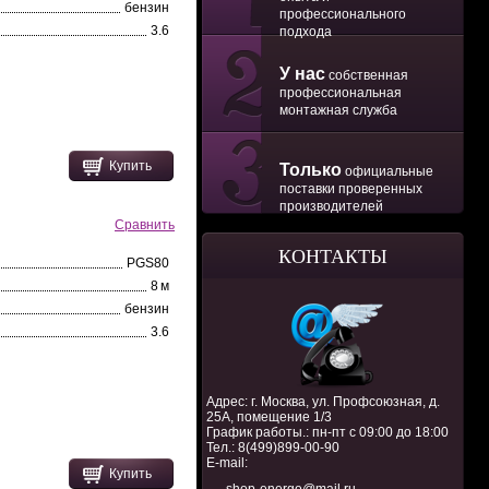
бензин
профессионального
3.6
подхода
У нас
собственная
профессиональная
монтажная служба
Купить
Только
официальные
поставки проверенных
производителей
Сравнить
КОНТАКТЫ
PGS80
8 м
бензин
3.6
Адрес: г. Москва, ул. Профсоюзная, д.
25А, помещение 1/3
График работы.: пн-пт с 09:00 до 18:00
Тел.:
8(499)899-00-90
E-mail:
Купить