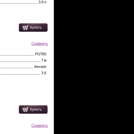
3.6 л
Купить
Сравнить
PGT80
7 м
бензин
3,6
Купить
Сравнить