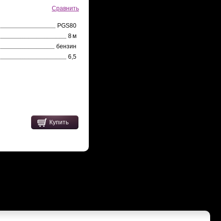
Сравнить
PGS80
8 м
бензин
6,5
Купить