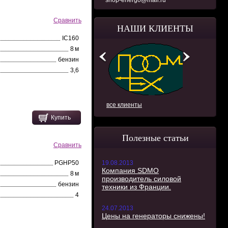
shop-energo@mail.ru
Сравнить
НАШИ КЛИЕНТЫ
IC160
8 м
бензин
3,6
все клиенты
Купить
Полезные статьи
Сравнить
PGHP50
19.08.2013
Компания SDMO
8 м
производитель силовой
бензин
техники из Франции.
4
24.07.2013
Цены на генераторы снижены!