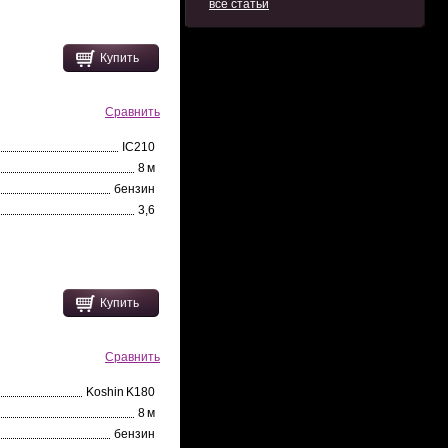
все статьи
Купить
Сравнить
IC210
8 м
бензин
3,6
Купить
Сравнить
Koshin K180
8 м
бензин