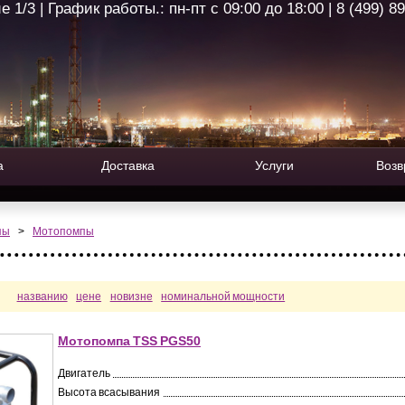
1/3 | График работы.: пн-пт с 09:00 до 18:00 | 8 (499) 8
а
Доставка
Услуги
Возв
пы
>
Мотопомпы
названию
цене
новизне
номинальной мощности
Мотопомпа TSS PGS50
Двигатель
Высота всасывания