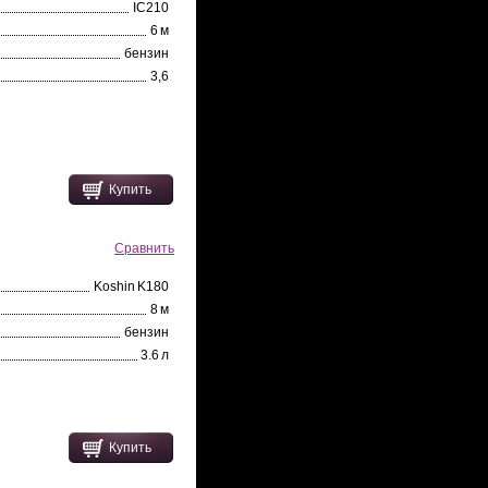
IC210
6 м
бензин
3,6
Купить
Сравнить
Koshin K180
8 м
бензин
3.6 л
Купить