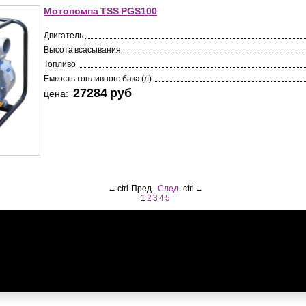
Мотопомпа TSS PGS100
Двигатель
Высота всасывания
Топливо
Емкость топливного бака (л)
27284 pуб
цена:
←
ctrl
Пред.
След.
ctrl
→
1
2
3
4
5