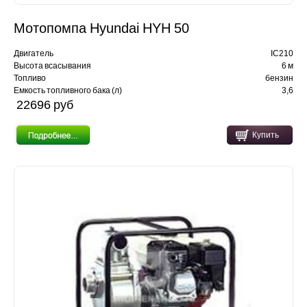
Мотопомпа Hyundai HYH 50
Двигатель
IC210
Высота всасывания
6 м
Топливо
бензин
Емкость топливного бака (л)
3,6
22696 pуб
Купить