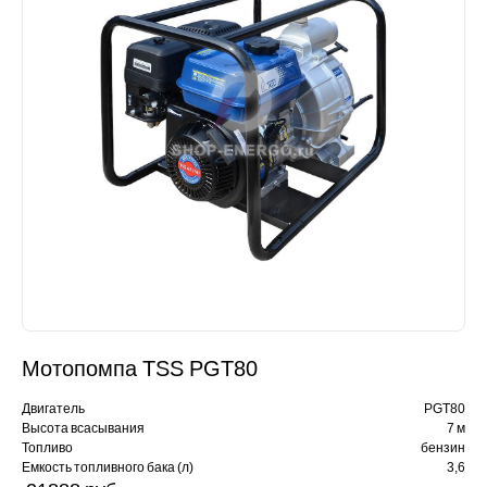
Мотопомпа TSS PGT80
Двигатель
PGT80
Высота всасывания
7 м
Топливо
бензин
Емкость топливного бака (л)
3,6