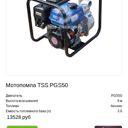
Мотопомпа TSS PGS50
Двигатель
PGS50
Высота всасывания
8 м
Топливо
бензин
Емкость топливного бака (л)
3.6
13528 pуб