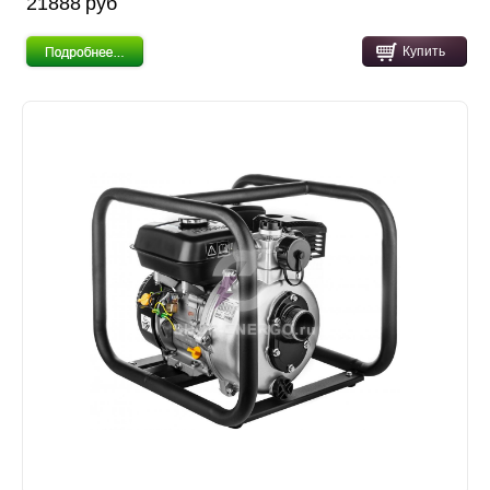
21888 pуб
Купить