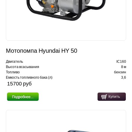
Мотопомпа Hyundai HY 50
Двигатель
IC160
Высота всасывания
8 м
Топливо
бензин
Емкость топливного бака (л)
3,6
15700 pуб
Купить