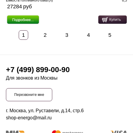
Емкость топливного бака (л)
6,5
27284 pуб
Купить
1
2
3
4
5
+7 (499) 899-00-90
Для звонков из Москвы
Перезвоните мне
г. Москва, ул. Руставели, д.14, стр.6
shop-energo@mail.ru