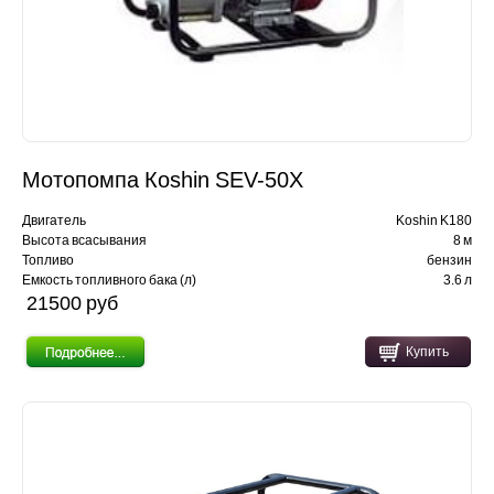
Мотопомпа Кoshin SEV-50X
Двигатель
Koshin K180
Высота всасывания
8 м
Топливо
бензин
Емкость топливного бака (л)
3.6 л
21500 pуб
Купить