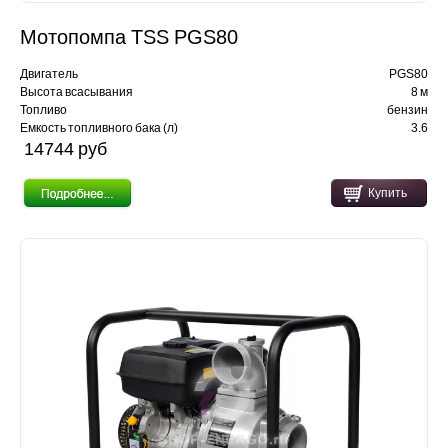
Мотопомпа TSS PGS80
Двигатель
PGS80
Высота всасывания
8 м
Топливо
бензин
Емкость топливного бака (л)
3.6
14744 pуб
Купить