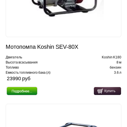
Мотопомпа Koshin SEV-80X
Двигатель
Koshin K180
Высота всасывания
8 м
Топливо
бензин
Емкость топливного бака (л)
3.6 л
23990 pуб
Купить