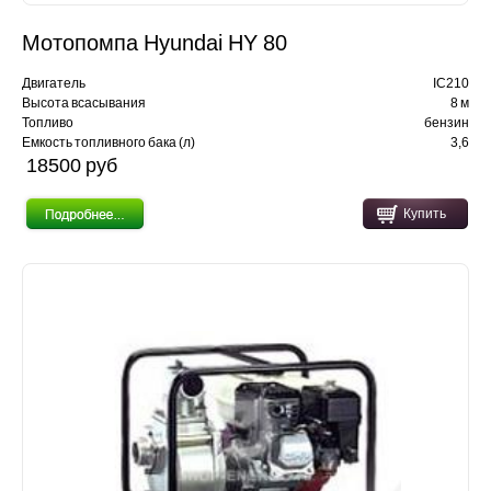
Мотопомпа Hyundai HY 80
Двигатель
IC210
Высота всасывания
8 м
Топливо
бензин
Емкость топливного бака (л)
3,6
18500 pуб
Купить