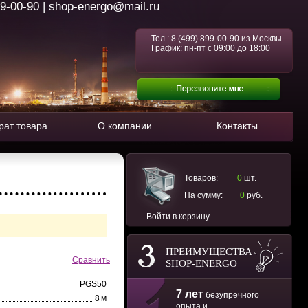
99-00-90 | shop-energo@mail.ru
Тел.:
8 (499) 899-00-90
из Москвы
График: пн-пт с 09:00 до 18:00
рат товара
О компании
Контакты
Товаров:
0
шт.
На сумму:
0
руб.
Войти в корзину
ПРЕИМУЩЕСТВА
Сравнить
SHOP-ENERGO
PGS50
7 лет
безупречного
8 м
опыта и