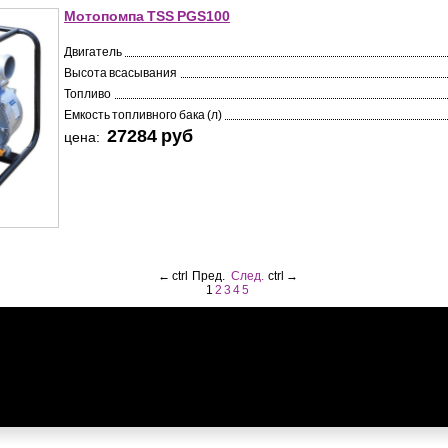
Мотопомпа TSS PGS100
Двигатель
Высота всасывания
Топливо
Емкость топливного бака (л)
27284 pуб
цена:
←
ctrl
Пред.
След.
ctrl
→
1
2
3
4
5