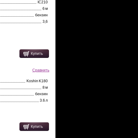
IC210
6 м
бензин
3,6
Купить
Сравнить
Koshin K180
8 м
бензин
3.6 л
Купить