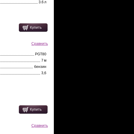
3.6 л
Купить
Сравнить
PGT80
7 м
бензин
3,6
Купить
Сравнить