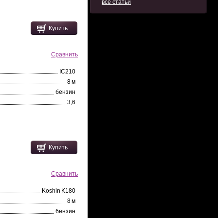
все статьи
Купить
Сравнить
IC210
8 м
бензин
3,6
Купить
Сравнить
Koshin K180
8 м
бензин