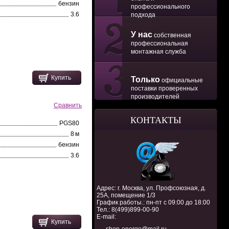
бензин
профессионального
3.6
подхода
У нас
собственная
профессиональная
монтажная служба
Купить
Только
официальные
поставки проверенных
производителей
Сравнить
КОНТАКТЫ
PGS80
8 м
бензин
3.6
Адрес: г. Москва, ул. Профсоюзная, д.
25А, помещение 1/3
График работы.: пн-пт с 09:00 до 18:00
Тел.:
8(499)899-00-90
E-mail:
Купить