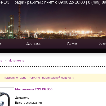
1/3 | График работы.: пн-пт с 09:00 до 18:00 | 8 (499) 8
а
Доставка
Услуги
Возв
пы
>
Мотопомпы
названию
цене
новизне
номинальной мощности
Мотопомпа TSS PGS50
Двигатель
Высота всасывания