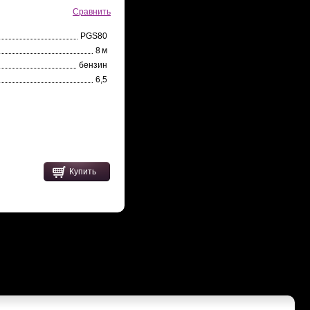
Сравнить
PGS80
8 м
бензин
6,5
Купить