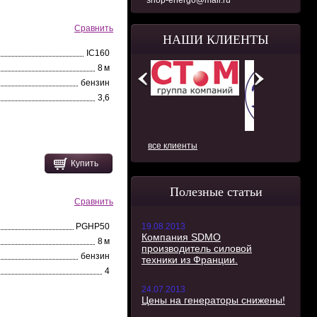
shop-energo@mail.ru
Сравнить
НАШИ КЛИЕНТЫ
IC160
8 м
бензин
3,6
все клиенты
Купить
Полезные статьи
Сравнить
PGHP50
19.08.2013
Компания SDMO
8 м
производитель силовой
бензин
техники из Франции.
4
24.07.2013
Цены на генераторы снижены!