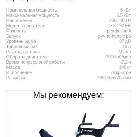
Номинальная мощность
6 кВт
Максимальная мощность
6.5 кВт
Напряжение
230 / 400 В
Модель двигателя
ZX 192 FE
Фазность
трехфазный
Запуск
ручной/электро
Уровень шума
97 дБ
Топливный бак
18 л
Расход топлива
2,5 л/ч
Обороты двигателя
3000 об/мин
Время непрерывной работы
7,2 ч
Масса
148 кг
Исполнение
открытое
Размеры
795x565x705 мм
Мы рекомендуем: