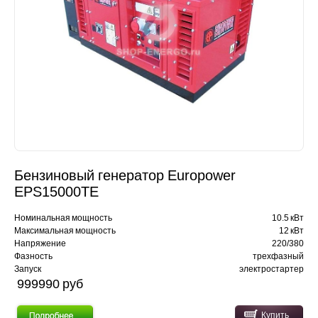
Бензиновый генератор Europower
EPS15000TЕ
Номинальная мощность
10.5 кВт
Максимальная мощность
12 кВт
Напряжение
220/380
Фазность
трехфазный
Запуск
электростартер
999990 pуб
Купить