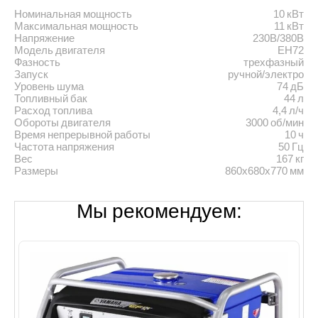
Номинальная мощность
10 кВт
Максимальная мощность
11 кВт
Напряжение
230В/380В
Модель двигателя
EH72
Фазность
трехфазный
Запуск
ручной/электро
Уровень шума
74 дБ
Топливный бак
44 л
Расход топлива
4,4 л/ч
Обороты двигателя
3000 об/мин
Время непрерывной работы
10 ч
Частота напряжения
50 Гц
Вес
167 кг
Размеры
860x680x770 мм
Мы рекомендуем: