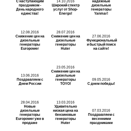
С наступающим
14.10.2016
надежные
праздником -
Широкий спектр
дизельные
День народного
услуг от Shop-
генераторы
единства!
Energo!
Yanmar!
12.08.2016
28.07.2016
Снижение цен на
Снижение цен на
27.06.2016
дизельные
дизельные
Функциональный
генераторы
генераторы
и быстрый поиск
Europower
Huter
на сайте!
23.05.2016
Снижение цен на
13.06.2016
дизельные
Поздравляем с
генераторы
09.05.2016
Днем России
TOYO!
С днем победы!
28.04.2016
13.03.2016
Новые
Удивительно
дизельные
низкая цена на
07.03.2016
генераторы
бензиновые
Поздравляем с
Europower уже в
генераторы
весенними
продаже
Huter
праздниками