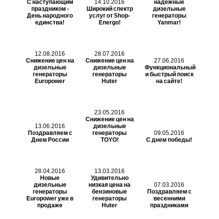
С наступающим
14.10.2016
надежные
праздником -
Широкий спектр
дизельные
День народного
услуг от Shop-
генераторы
единства!
Energo!
Yanmar!
12.08.2016
28.07.2016
Снижение цен на
Снижение цен на
27.06.2016
дизельные
дизельные
Функциональный
генераторы
генераторы
и быстрый поиск
Europower
Huter
на сайте!
23.05.2016
Снижение цен на
13.06.2016
дизельные
Поздравляем с
генераторы
09.05.2016
Днем России
TOYO!
С днем победы!
28.04.2016
13.03.2016
Новые
Удивительно
дизельные
низкая цена на
07.03.2016
генераторы
бензиновые
Поздравляем с
Europower уже в
генераторы
весенними
продаже
Huter
праздниками