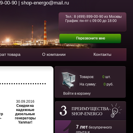
99-00-90 | shop-energo@mail.ru
Тел.:
8 (499) 899-00-90
из Москвы
График: пн-пт с 09:00 до 18:00
рат товара
О компании
Контакты
Товаров:
0
шт.
На сумму:
0
руб.
Войти в корзину
30.09.2016
Скидки на
ПРЕИМУЩЕСТВА
надежные
SHOP-ENERGO
тр
дизельные
-
генераторы
Yanmar!
7 лет
безупречного
опыта и