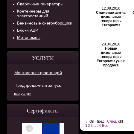
Сварочные генераторы
12.08.2016
Контейнеры для
Снижение цен на
электростанций
дизельные
генераторы
Бензиновые снегоуборщики
Europower
Блоки АВР
Мотопомпы
28.04.2016
Новые
дизельные
генераторы
УСЛУГИ
Europower уже в
продаже
Монтаж электростанций
Предпродажный запуск
все услуги
Сертификаты
←
ctrl
Пред.
След.
ctrl
→
1
2
3
...
5
6
Все