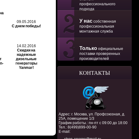
профессионального
подхода
на
У нас
собственная
09.05.2016
С днем победы!
профессиональная
монтажная служба
14.02.2016
Только
официальные
Скидки на
поставки проверенных
надежные
производителей
т
дизельные
n-
генераторы
Yanmar!
КОНТАКТЫ
Адрес: г. Москва, ул. Профсоюзная, д.
25А, помещение 1/3
График работы.: пн-пт с 09:00 до 18:00
Тел.:
8(499)899-00-90
E-mail: