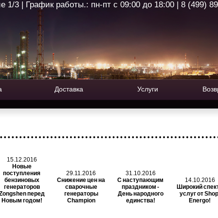
1/3 | График работы.: пн-пт с 09:00 до 18:00 | 8 (499) 8
а
Доставка
Услуги
Возв
15.12.2016
Новые
поступления
29.11.2016
31.10.2016
бензиновых
Снижение цен на
С наступающим
14.10.2016
генераторов
сварочные
праздником -
Широкий спек
Zongshen перед
генераторы
День народного
услуг от Shop
Новым годом!
Champion
единства!
Energo!