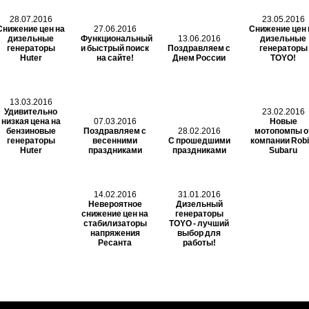
28.07.2016
23.05.2016
Снижение цен на
27.06.2016
Снижение цен 
дизельные
Функциональный
13.06.2016
дизельные
генераторы
и быстрый поиск
Поздравляем с
генераторы
Huter
на сайте!
Днем России
TOYO!
13.03.2016
Удивительно
23.02.2016
низкая цена на
07.03.2016
Новые
бензиновые
Поздравляем с
28.02.2016
мотопомпы о
генераторы
весенними
С прошедшими
компании Robi
Huter
праздниками
праздниками
Subaru
14.02.2016
31.01.2016
Невероятное
Дизельный
снижение цен на
генераторы
стабилизаторы
TOYO - лучший
напряжения
выбор для
Ресанта
работы!