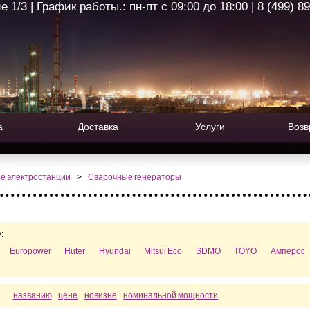
1/3 | График работы.: пн-пт с 09:00 до 18:00 | 8 (499) 8
а
Доставка
Услуги
Возв
е электростанции
>
Сварочные генераторы
:
Europower
Huter
Hyundai
Mitsui Eco
SDMO
TOYO
Амперос
названию
цене
новизне
номинальной мощности