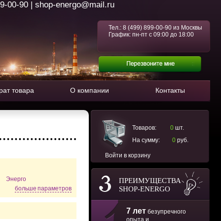
99-00-90 | shop-energo@mail.ru
Тел.:
8 (499) 899-00-90
из Москвы
График: пн-пт с 09:00 до 18:00
рат товара
О компании
Контакты
Товаров:
0
шт.
На сумму:
0
руб.
Войти в корзину
Энерго
ПРЕИМУЩЕСТВА
SHOP-ENERGO
больше параметров
7 лет
безупречного
опыта и