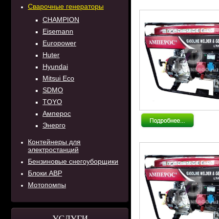
Сварочные генераторы
CHAMPION
Eisemann
Europower
Huter
Hyundai
Mitsui Eco
SDMO
TOYO
Амперос
Энерго
Контейнеры для
электростанций
Бензиновые снегоуборщики
Блоки АВР
Мотопомпы
УСЛУГИ