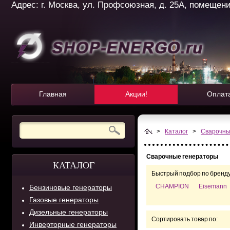
Адрес: г. Москва, ул. Профсоюзная, д. 25А, помещение 
Главная
Акции!
Оплат
>
Каталог
>
Сварочны
Сварочные генераторы
КАТАЛОГ
Быстрый подбор по бренду
CHAMPION
Eisemann
Бензиновые генераторы
Газовые генераторы
Дизельные генераторы
Сортировать товар по:
Инверторные генераторы