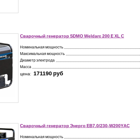
Сварочный генератор SDMO Weldarc 200 E XL C
Номинальная мощность
Максимальная мощность
Диаметр электрода
Масса
171190 pуб
цена:
Сварочный генератор Энерго EB7.0/230-W200YАC
Номинальная мощность