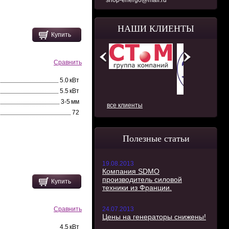
shop-energo@mail.ru
НАШИ КЛИЕНТЫ
Купить
Сравнить
5.0 кВт
5.5 кВт
3-5 мм
все клиенты
72
Полезные статьи
19.08.2013
Компания SDMO
производитель силовой
Купить
техники из Франции.
24.07.2013
Сравнить
Цены на генераторы снижены!
4.5 кВт