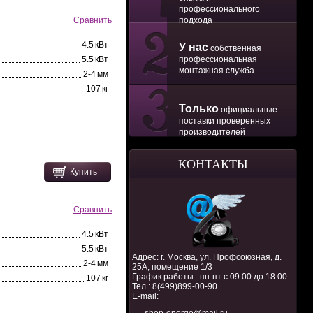
профессионального
подхода
Сравнить
4.5 кВт
У нас
собственная
профессиональная
5.5 кВт
монтажная служба
2-4 мм
107 кг
Только
официальные
поставки проверенных
производителей
КОНТАКТЫ
Купить
Сравнить
4.5 кВт
5.5 кВт
Адрес: г. Москва, ул. Профсоюзная, д.
2-4 мм
25А, помещение 1/3
График работы.: пн-пт с 09:00 до 18:00
107 кг
Тел.:
8(499)899-00-90
E-mail: